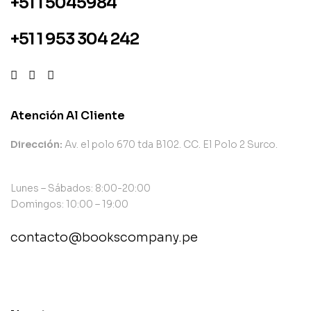
+51 1 5045984
+51 1 953 304 242
Atención Al Cliente
Dirección:
Av. el polo 670 tda B102. CC. El Polo 2 Surco.
Lunes – Sábados: 8:00-20:00
Domingos: 10:00 – 19:00
contacto@bookscompany.pe
contact@example.com