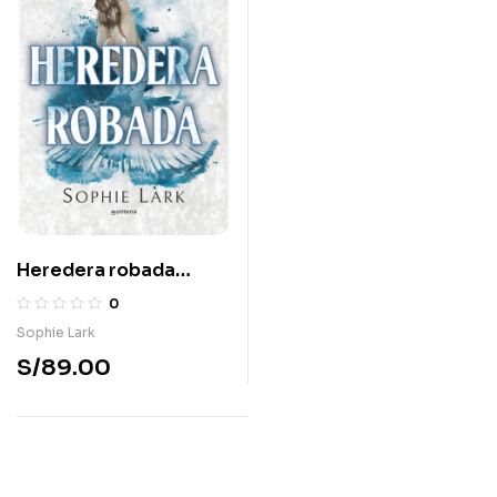
Heredera robada
(Herencia brutal 2)
0
Sophie Lark
S/
89.00