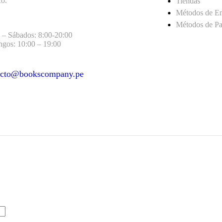
co.
Tiendas
Métodos de E
Métodos de P
 – Sábados: 8:00-20:00
gos: 10:00 – 19:00
acto@bookscompany.pe
act@example.com