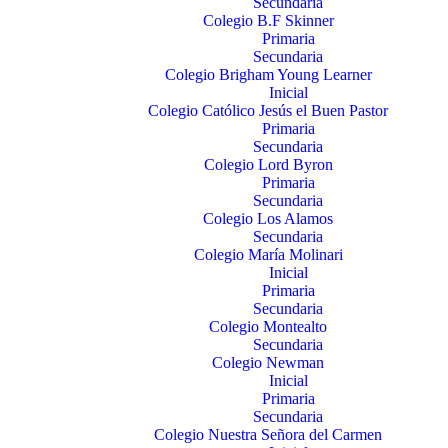
Secundaria
Colegio B.F Skinner
Primaria
Secundaria
Colegio Brigham Young Learner
Inicial
Colegio Católico Jesús el Buen Pastor
Primaria
Secundaria
Colegio Lord Byron
Primaria
Secundaria
Colegio Los Alamos
Secundaria
Colegio María Molinari
Inicial
Primaria
Secundaria
Colegio Montealto
Secundaria
Colegio Newman
Inicial
Primaria
Secundaria
Colegio Nuestra Señora del Carmen