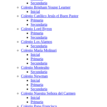
Secundaria
Colegio Brigham Young Learner
Inicial
Colegio Católico Jesús el Buen Pastor
Primaria
Secundaria
Colegio Lord Byron
Primaria
Secundaria
Colegio Los Alamos
Secundaria
Colegio María Molinari
Inicial
Primaria
Secundaria
Colegio Montealto
Secundaria
Colegio Newman
Inicial
Primaria
Secundaria
Colegio Nuestra Señora del Carmen
Inicial
Primaria
Colegio Papa Francisco