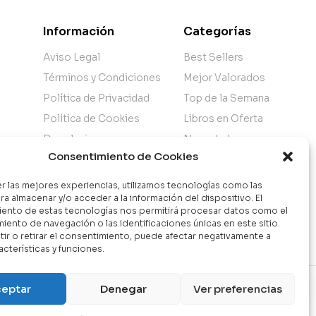
Información
Categorías
Aviso Legal
Best Sellers
Términos y Condiciones
Mejor Valorados
Política de Privacidad
Top de la Semana
Política de Cookies
Libros en Oferta
Devoluciones
Novedades
Consentimiento de Cookies
Atención al Cliente
Nuestra Tienda
er las mejores experiencias, utilizamos tecnologías como las
ra almacenar y/o acceder a la información del dispositivo. El
ento de estas tecnologías nos permitirá procesar datos como el
ento de navegación o las identificaciones únicas en este sitio.
ir o retirar el consentimiento, puede afectar negativamente a
acterísticas y funciones.
Contáctanos
eptar
Denegar
Ver preferencias