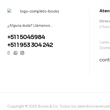
Aten
Direc
¿Alguna duda? Llámanos…
2 Surc
+51 1 5045984
Lunes
+51 1 953 304 242
Domin
con
con
Copyright © 2025 Books & Co. Todos los derechos reservad