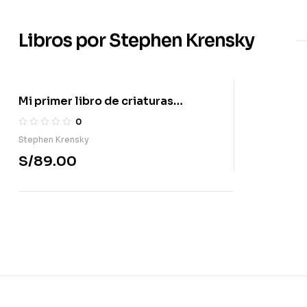
Libros por Stephen Krensky
Mi primer libro de criaturas
fantásticas
0
Stephen Krensky
S/
89.00