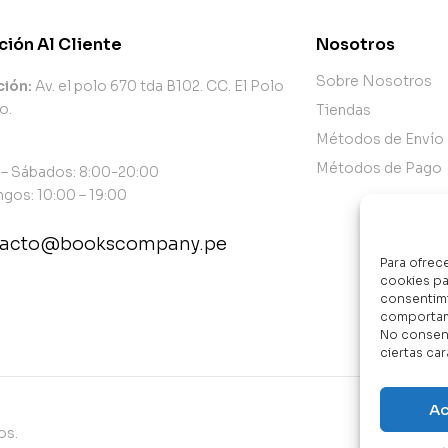
ción Al Cliente
Nosotros
Sobre Nosotros
ción:
Av. el polo 670 tda B102. CC. El Polo
o.
Tiendas
Métodos de Envío
Métodos de Pago
 – Sábados: 8:00-20:00
gos: 10:00 – 19:00
tacto@bookscompany.pe
Para ofrec
cookies pa
tact@example.com
consentimi
comportami
No consent
ciertas car
Ac
os.