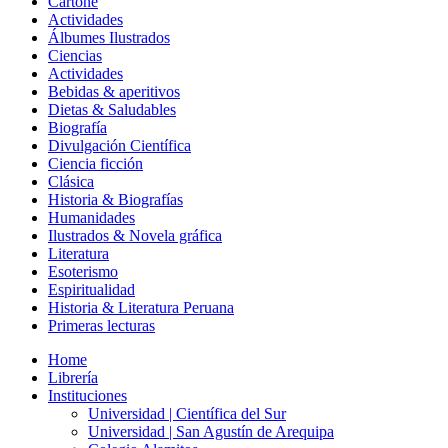
Cartoné
Actividades
Álbumes Ilustrados
Ciencias
Actividades
Bebidas & aperitivos
Dietas & Saludables
Biografía
Divulgación Científica
Ciencia ficción
Clásica
Historia & Biografías
Humanidades
Ilustrados & Novela gráfica
Literatura
Esoterismo
Espiritualidad
Historia & Literatura Peruana
Primeras lecturas
Home
Librería
Instituciones
Universidad | Científica del Sur
Universidad | San Agustín de Arequipa