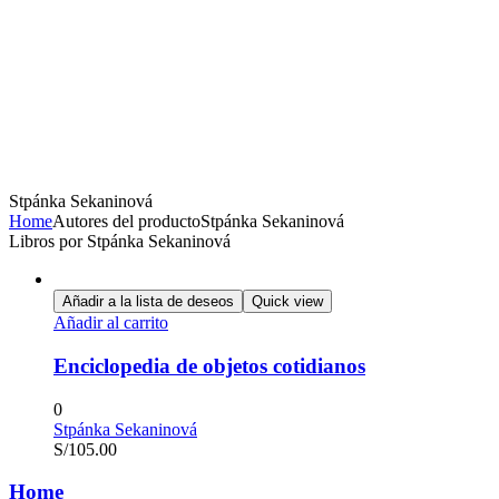
Stpánka Sekaninová
Home
Autores del producto
Stpánka Sekaninová
Libros por Stpánka Sekaninová
Añadir a la lista de deseos
Quick view
Añadir al carrito
Enciclopedia de objetos cotidianos
0
Stpánka Sekaninová
S/
105.00
Home