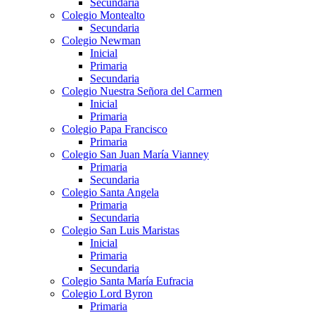
Secundaria
Colegio Montealto
Secundaria
Colegio Newman
Inicial
Primaria
Secundaria
Colegio Nuestra Señora del Carmen
Inicial
Primaria
Colegio Papa Francisco
Primaria
Colegio San Juan María Vianney
Primaria
Secundaria
Colegio Santa Angela
Primaria
Secundaria
Colegio San Luis Maristas
Inicial
Primaria
Secundaria
Colegio Santa María Eufracia
Colegio Lord Byron
Primaria