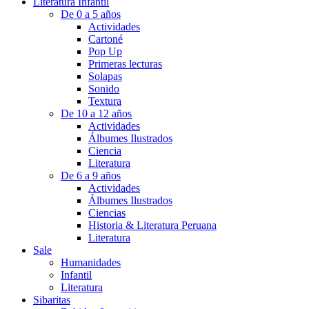
Literatura Infantil
De 0 a 5 años
Actividades
Cartoné
Pop Up
Primeras lecturas
Solapas
Sonido
Textura
De 10 a 12 años
Actividades
Álbumes Ilustrados
Ciencia
Literatura
De 6 a 9 años
Actividades
Álbumes Ilustrados
Ciencias
Historia & Literatura Peruana
Literatura
Sale
Humanidades
Infantil
Literatura
Sibaritas