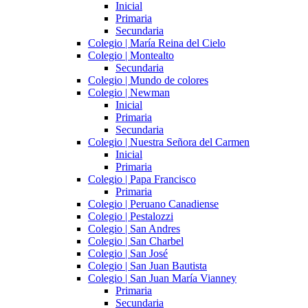
Inicial
Primaria
Secundaria
Colegio | María Reina del Cielo
Colegio | Montealto
Secundaria
Colegio | Mundo de colores
Colegio | Newman
Inicial
Primaria
Secundaria
Colegio | Nuestra Señora del Carmen
Inicial
Primaria
Colegio | Papa Francisco
Primaria
Colegio | Peruano Canadiense
Colegio | Pestalozzi
Colegio | San Andres
Colegio | San Charbel
Colegio | San José
Colegio | San Juan Bautista
Colegio | San Juan María Vianney
Primaria
Secundaria