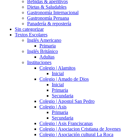
Bebidas & aperitivos
Dietas & Saludables
Gastronomía Internacional
Gastronomía Peruana
Panadería & repostería
Sin categorizar
Textos Escolares
Inglés Americano
Primaria
Inglés Británico
Adultas
Instituciones
Colegio | Alamitos
Inicial
Colegio | Amado de Dios
Inicial
Primaria
Secundaria
Colegio | Apostol San Pedro
Colegio | Asis
Primaria
Secundaria
Colegio | Asis Franciscanas
Colegio | Asociacion Cristiana de Jovenes
Colegio | Asociación cultural La Roca