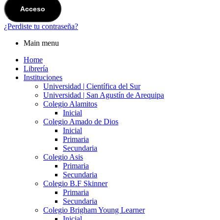
Acceso
¿Perdiste tu contraseña?
Main menu
Home
Librería
Instituciones
Universidad | Científica del Sur
Universidad | San Agustín de Arequipa
Colegio Alamitos
Inicial
Colegio Amado de Dios
Inicial
Primaria
Secundaria
Colegio Asis
Primaria
Secundaria
Colegio B.F Skinner
Primaria
Secundaria
Colegio Brigham Young Learner
Inicial