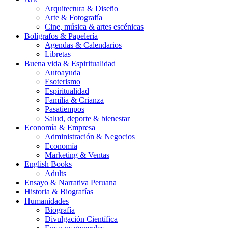
Arquitectura & Diseño
Arte & Fotografía
Cine, música & artes escénicas
Bolígrafos & Papelería
Agendas & Calendarios
Libretas
Buena vida & Espiritualidad
Autoayuda
Esoterismo
Espiritualidad
Familia & Crianza
Pasatiempos
Salud, deporte & bienestar
Economía & Empresa
Administración & Negocios
Economía
Marketing & Ventas
English Books
Adults
Ensayo & Narrativa Peruana
Historia & Biografías
Humanidades
Biografía
Divulgación Científica