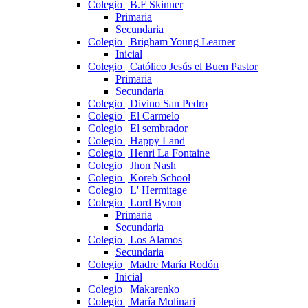
Colegio | B.F Skinner
Primaria
Secundaria
Colegio | Brigham Young Learner
Inicial
Colegio | Católico Jesús el Buen Pastor
Primaria
Secundaria
Colegio | Divino San Pedro
Colegio | El Carmelo
Colegio | El sembrador
Colegio | Happy Land
Colegio | Henri La Fontaine
Colegio | Jhon Nash
Colegio | Koreb School
Colegio | L' Hermitage
Colegio | Lord Byron
Primaria
Secundaria
Colegio | Los Alamos
Secundaria
Colegio | Madre María Rodón
Inicial
Colegio | Makarenko
Colegio | María Molinari