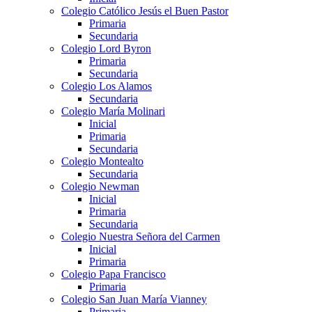
Colegio Católico Jesús el Buen Pastor
Primaria
Secundaria
Colegio Lord Byron
Primaria
Secundaria
Colegio Los Alamos
Secundaria
Colegio María Molinari
Inicial
Primaria
Secundaria
Colegio Montealto
Secundaria
Colegio Newman
Inicial
Primaria
Secundaria
Colegio Nuestra Señora del Carmen
Inicial
Primaria
Colegio Papa Francisco
Primaria
Colegio San Juan María Vianney
Primaria