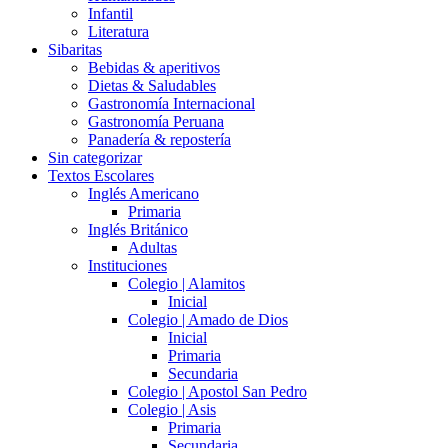
Infantil
Literatura
Sibaritas
Bebidas & aperitivos
Dietas & Saludables
Gastronomía Internacional
Gastronomía Peruana
Panadería & repostería
Sin categorizar
Textos Escolares
Inglés Americano
Primaria
Inglés Británico
Adultas
Instituciones
Colegio | Alamitos
Inicial
Colegio | Amado de Dios
Inicial
Primaria
Secundaria
Colegio | Apostol San Pedro
Colegio | Asis
Primaria
Secundaria