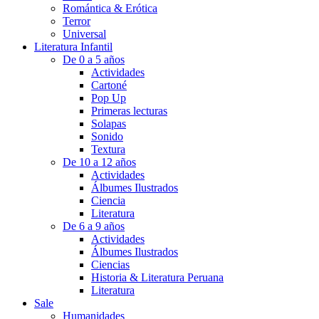
Romántica & Erótica
Terror
Universal
Literatura Infantil
De 0 a 5 años
Actividades
Cartoné
Pop Up
Primeras lecturas
Solapas
Sonido
Textura
De 10 a 12 años
Actividades
Álbumes Ilustrados
Ciencia
Literatura
De 6 a 9 años
Actividades
Álbumes Ilustrados
Ciencias
Historia & Literatura Peruana
Literatura
Sale
Humanidades