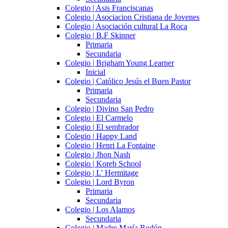
Colegio | Asis Franciscanas
Colegio | Asociacion Cristiana de Jovenes
Colegio | Asociación cultural La Roca
Colegio | B.F Skinner
Primaria
Secundaria
Colegio | Brigham Young Learner
Inicial
Colegio | Católico Jesús el Buen Pastor
Primaria
Secundaria
Colegio | Divino San Pedro
Colegio | El Carmelo
Colegio | El sembrador
Colegio | Happy Land
Colegio | Henri La Fontaine
Colegio | Jhon Nash
Colegio | Koreb School
Colegio | L' Hermitage
Colegio | Lord Byron
Primaria
Secundaria
Colegio | Los Alamos
Secundaria
Colegio | Madre María Rodón