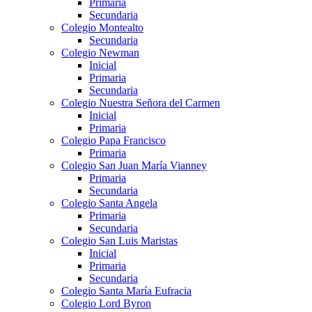
Primaria
Secundaria
Colegio Montealto
Secundaria
Colegio Newman
Inicial
Primaria
Secundaria
Colegio Nuestra Señora del Carmen
Inicial
Primaria
Colegio Papa Francisco
Primaria
Colegio San Juan María Vianney
Primaria
Secundaria
Colegio Santa Angela
Primaria
Secundaria
Colegio San Luis Maristas
Inicial
Primaria
Secundaria
Colegio Santa María Eufracia
Colegio Lord Byron