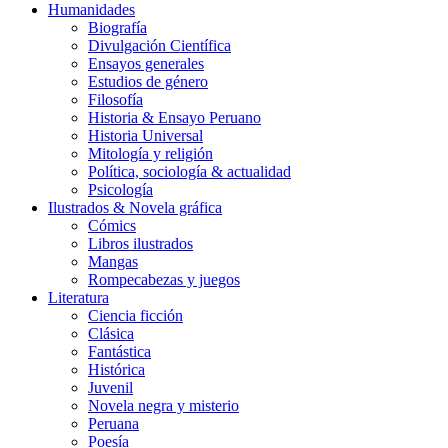
Humanidades
Biografía
Divulgación Científica
Ensayos generales
Estudios de género
Filosofía
Historia & Ensayo Peruano
Historia Universal
Mitología y religión
Política, sociología & actualidad
Psicología
Ilustrados & Novela gráfica
Cómics
Libros ilustrados
Mangas
Rompecabezas y juegos
Literatura
Ciencia ficción
Clásica
Fantástica
Histórica
Juvenil
Novela negra y misterio
Peruana
Poesía