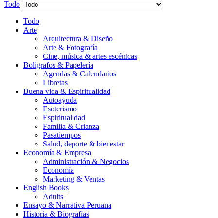
Todo
Todo
Arte
Arquitectura & Diseño
Arte & Fotografía
Cine, música & artes escénicas
Bolígrafos & Papelería
Agendas & Calendarios
Libretas
Buena vida & Espiritualidad
Autoayuda
Esoterismo
Espiritualidad
Familia & Crianza
Pasatiempos
Salud, deporte & bienestar
Economía & Empresa
Administración & Negocios
Economía
Marketing & Ventas
English Books
Adults
Ensayo & Narrativa Peruana
Historia & Biografías