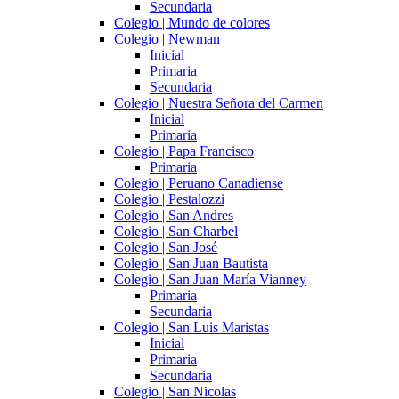
Secundaria
Colegio | Mundo de colores
Colegio | Newman
Inicial
Primaria
Secundaria
Colegio | Nuestra Señora del Carmen
Inicial
Primaria
Colegio | Papa Francisco
Primaria
Colegio | Peruano Canadiense
Colegio | Pestalozzi
Colegio | San Andres
Colegio | San Charbel
Colegio | San José
Colegio | San Juan Bautista
Colegio | San Juan María Vianney
Primaria
Secundaria
Colegio | San Luis Maristas
Inicial
Primaria
Secundaria
Colegio | San Nicolas