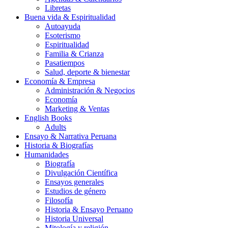
Libretas
Buena vida & Espiritualidad
Autoayuda
Esoterismo
Espiritualidad
Familia & Crianza
Pasatiempos
Salud, deporte & bienestar
Economía & Empresa
Administración & Negocios
Economía
Marketing & Ventas
English Books
Adults
Ensayo & Narrativa Peruana
Historia & Biografías
Humanidades
Biografía
Divulgación Científica
Ensayos generales
Estudios de género
Filosofía
Historia & Ensayo Peruano
Historia Universal
Mitología y religión