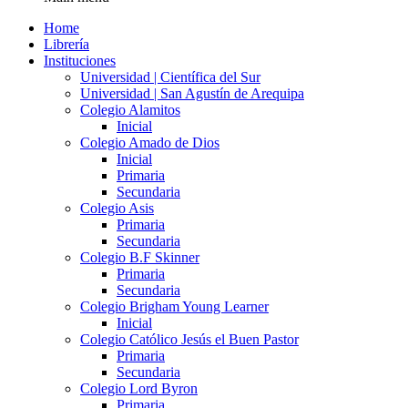
Home
Librería
Instituciones
Universidad | Científica del Sur
Universidad | San Agustín de Arequipa
Colegio Alamitos
Inicial
Colegio Amado de Dios
Inicial
Primaria
Secundaria
Colegio Asis
Primaria
Secundaria
Colegio B.F Skinner
Primaria
Secundaria
Colegio Brigham Young Learner
Inicial
Colegio Católico Jesús el Buen Pastor
Primaria
Secundaria
Colegio Lord Byron
Primaria