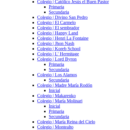
Colegio | Católico Jesús el Buen Pastor
Primaria
Secundaria
Colegio | Divino San Pedro
Colegio | El Carmelo
Colegio | El sembrador
Colegio | Happy Land
Colegio | Henri La Fontaine
Colegio | Jhon Nash
Colegio | Koreb School
Colegio | L' Hermitage
Colegio | Lord Byron
Primaria
Secundaria
Colegio | Los Alamos
Secundaria
Colegio | Madre María Rodón
Inicial
Colegio | Makarenko
Colegio | María Molinari
Inicial
Primaria
Secundaria
Colegio | María Reina del Cielo
Colegio | Montealto