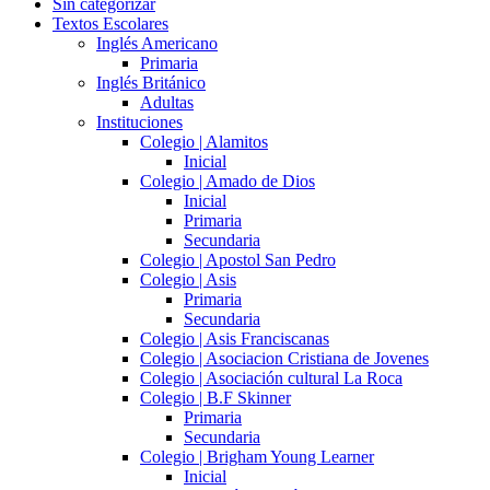
Sin categorizar
Textos Escolares
Inglés Americano
Primaria
Inglés Británico
Adultas
Instituciones
Colegio | Alamitos
Inicial
Colegio | Amado de Dios
Inicial
Primaria
Secundaria
Colegio | Apostol San Pedro
Colegio | Asis
Primaria
Secundaria
Colegio | Asis Franciscanas
Colegio | Asociacion Cristiana de Jovenes
Colegio | Asociación cultural La Roca
Colegio | B.F Skinner
Primaria
Secundaria
Colegio | Brigham Young Learner
Inicial