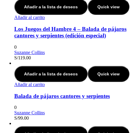
Añadir a la lista de deseos
Quick view
Añadir al carrito
Los Juegos del Hambre 4 – Balada de pájaros
cantores y serpientes (edición especial)
0
Suzanne Collins
S/
119.00
Añadir a la lista de deseos
Quick view
Añadir al carrito
Balada de pájaros cantores y serpientes
0
Suzanne Collins
S/
99.00