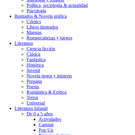
Política, sociología & actualidad
Psicología
Ilustrados & Novela gráfica
Cómics
Libros ilustrados
Mangas
Rompecabezas y juegos
Literatura
Ciencia ficción
Clásica
Fantástica
Histórica
Juvenil
Novela negra y misterio
Peruana
Poesía
Romántica & Erótica
Terror
Universal
Literatura Infantil
De 0 a 5 años
Actividades
Cartoné
Pop Up