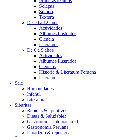
Primeras lecturas
Solapas
Sonido
Textura
De 10 a 12 años
Actividades
Álbumes Ilustrados
Ciencia
Literatura
De 6 a 9 años
Actividades
Álbumes Ilustrados
Ciencias
Historia & Literatura Peruana
Literatura
Sale
Humanidades
Infantil
Literatura
Sibaritas
Bebidas & aperitivos
Dietas & Saludables
Gastronomía Internacional
Gastronomía Peruana
Panadería & repostería