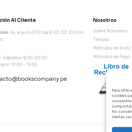
ción Al Cliente
Nosotros
Sobre Nosotros
ción:
Av. el polo 670 tda B102. CC. El Polo
o.
Tiendas
Métodos de Envío
Métodos de Pago
 – Sábados: 8:00-20:00
gos: 10:00 – 19:00
tacto@bookscompany.pe
Para ofrec
tact@example.com
cookies pa
consentimi
comportami
No consent
ciertas car