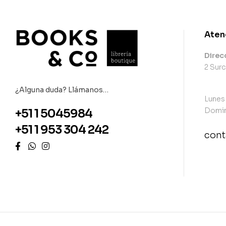
Aten
Direc
2 Surc
¿Alguna duda? Llámanos…
Lunes
Domin
+51 1 5045984
+51 1 953 304 242
con
con