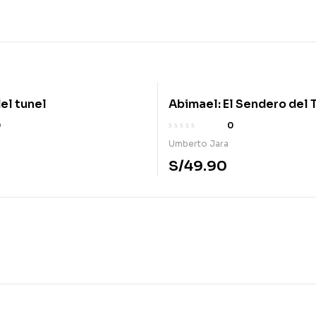
el tunel
Abimael: El Sendero del 
0
0
Umberto Jara
S/
49.90