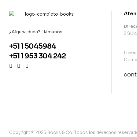
Aten
Direc
¿Alguna duda? Llámanos…
2 Surc
+51 1 5045984
Lunes
+51 1 953 304 242
Domin
con
con
Copyright © 2025 Books & Co. Todos los derechos reservad