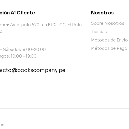
ción Al Cliente
Nosotros
Sobre Nosotros
ción:
Av. el polo 670 tda B102. CC. El Polo
o.
Tiendas
Métodos de Envío
Métodos de Pago
 – Sábados: 8:00-20:00
gos: 10:00 – 19:00
tacto@bookscompany.pe
tact@example.com
os.