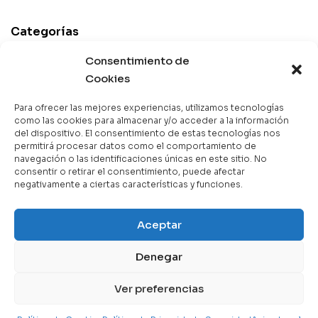
Categorías
Best Sellers
Consentimiento de
Cookies
Mejor Valorados
Top de la Semana
Para ofrecer las mejores experiencias, utilizamos tecnologías
Libros en Oferta
como las cookies para almacenar y/o acceder a la información
del dispositivo. El consentimiento de estas tecnologías nos
Novedades
permitirá procesar datos como el comportamiento de
navegación o las identificaciones únicas en este sitio. No
consentir o retirar el consentimiento, puede afectar
negativamente a ciertas características y funciones.
Copyright © 2025 Books & Co. Todos los derechos
Aceptar
reservados.
Denegar
Contáctanos
Ver preferencias