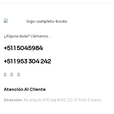
¿Alguna duda? Llámanos…
+51 1 5045984
+51 1 953 304 242
Atención Al Cliente
Dirección:
Av. el polo 670 tda B102. CC. El Polo 2 Surco.