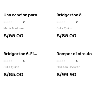
Una canción para
Bridgerton 8.
Novalie
Buscando esposa
0
0
María Martínez
Julia Quinn
S/
65.00
S/
85.00
Bridgerton 6. El
Romper el círculo
corazón de una
0
0
Bridgerton
Julia Quinn
Colleen Hoover
S/
85.00
S/
99.90