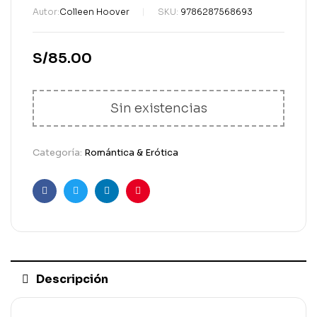
Autor:
Colleen Hoover
SKU:
9786287568693
S/
85.00
Sin existencias
Categoría:
Romántica & Erótica
Facebook
Gorjeo
LinkedIn
Pinterest
Descripción