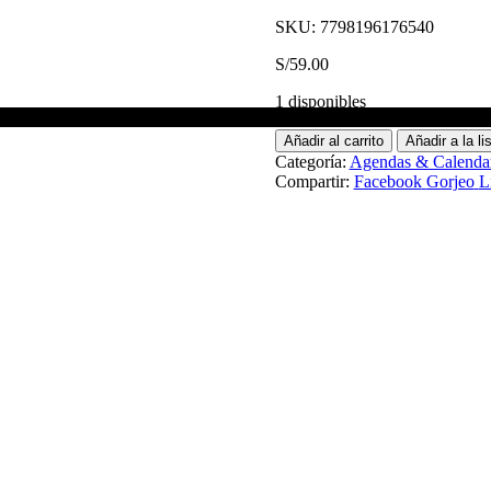
SKU:
7798196176540
S/
59.00
1 disponibles
Añadir al carrito
Añadir a la l
Categoría:
Agendas & Calendar
Compartir:
Facebook
Gorjeo
L