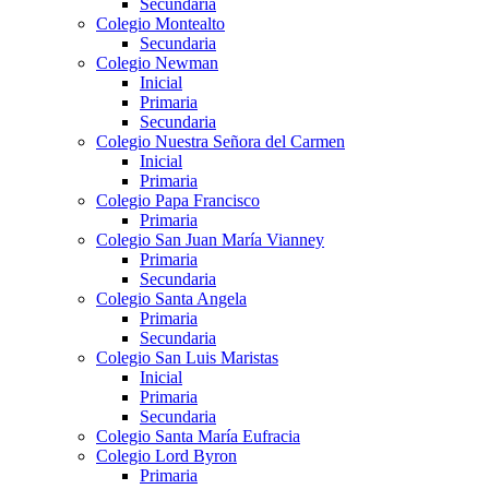
Secundaria
Colegio Montealto
Secundaria
Colegio Newman
Inicial
Primaria
Secundaria
Colegio Nuestra Señora del Carmen
Inicial
Primaria
Colegio Papa Francisco
Primaria
Colegio San Juan María Vianney
Primaria
Secundaria
Colegio Santa Angela
Primaria
Secundaria
Colegio San Luis Maristas
Inicial
Primaria
Secundaria
Colegio Santa María Eufracia
Colegio Lord Byron
Primaria