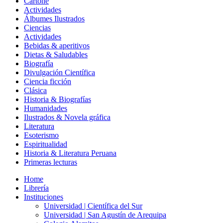
Cartoné
Actividades
Álbumes Ilustrados
Ciencias
Actividades
Bebidas & aperitivos
Dietas & Saludables
Biografía
Divulgación Científica
Ciencia ficción
Clásica
Historia & Biografías
Humanidades
Ilustrados & Novela gráfica
Literatura
Esoterismo
Espiritualidad
Historia & Literatura Peruana
Primeras lecturas
Home
Librería
Instituciones
Universidad | Científica del Sur
Universidad | San Agustín de Arequipa