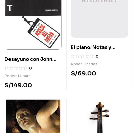
El piano: Notas y
vivencia
0
Desayuno con John
Rosen Charles
Lennon y otras
0
S/
69.00
crónicas para la
Robert Hilburn
historia del rock
S/
149.00