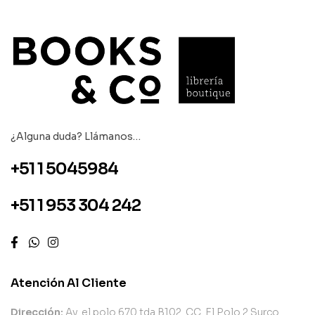
¿Alguna duda? Llámanos…
+51 1 5045984
+51 1 953 304 242
Atención Al Cliente
Dirección:
Av. el polo 670 tda B102. CC. El Polo 2 Surco.