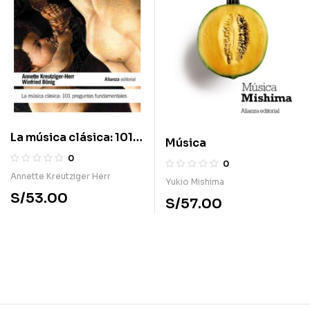
La música clásica: 101
Música
preguntas
0
0
fundamentales
Annette Kreutziger Herr
Yukio Mishima
S/
53.00
S/
57.00