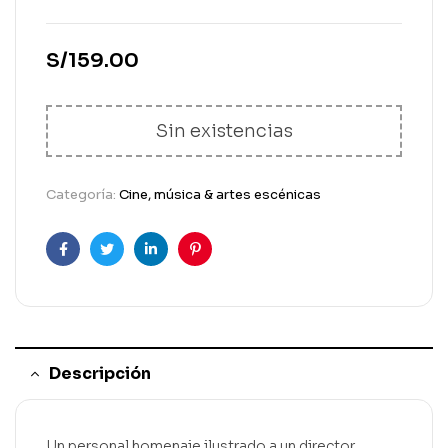
S/
159.00
Sin existencias
Categoría:
Cine, música & artes escénicas
Facebook
Gorjeo
LinkedIn
Pinterest
Descripción
Un personal homenaje ilustrado a un director