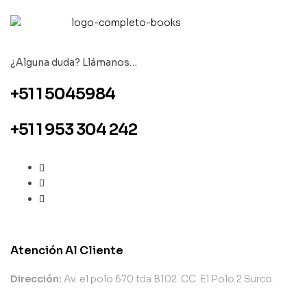
¿Alguna duda? Llámanos…
+51 1 5045984
+51 1 953 304 242
Atención Al Cliente
Dirección:
Av. el polo 670 tda B102. CC. El Polo 2 Surco.