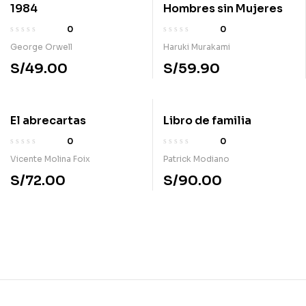
1984
Hombres sin Mujeres
0
0
George Orwell
Haruki Murakami
S/
49.00
S/
59.90
El abrecartas
Libro de familia
0
0
Vicente Molina Foix
Patrick Modiano
S/
72.00
S/
90.00