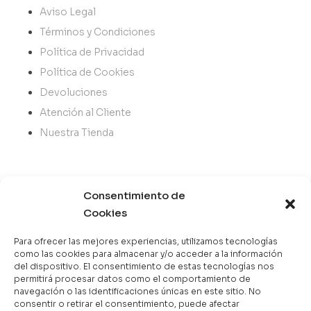
Aviso Legal
Términos y Condiciones
Política de Privacidad
Política de Cookies
Devoluciones
Atención al Cliente
Nuestra Tienda
Categorías
Consentimiento de
Best Sellers
Cookies
Mejor Valorados
Para ofrecer las mejores experiencias, utilizamos tecnologías
Top de la Semana
como las cookies para almacenar y/o acceder a la información
del dispositivo. El consentimiento de estas tecnologías nos
Libros en Oferta
permitirá procesar datos como el comportamiento de
Novedades
navegación o las identificaciones únicas en este sitio. No
consentir o retirar el consentimiento, puede afectar