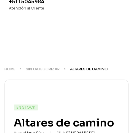
+51 1 5045984
Atención al Cliente
HOME
SIN CATEGORIZAR
ALTARES DE CAMINO
DISPONIBILIDAD:
EN STOCK
Altares de camino
Autor:
Mario Silva
SKU:
9786124652301