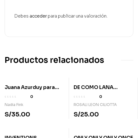
Debes
acceder
para publicar una valoración.
Productos relacionados
Juana Azurduy para
DE COMO LANA
chicas y chicos
VENCIO LA TORMENTA
0
0
Nadia Fink
ROSALI LEON CILIOTTA
S/
35.00
S/
25.00
INVENTIONS
ONLY ONLY ONLY ONCE