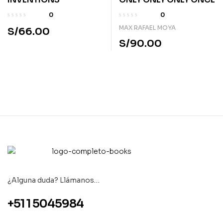
0
0
MAX RAFAEL MOYA
S/
66.00
S/
90.00
¿Alguna duda? Llámanos…
+51 1 5045984