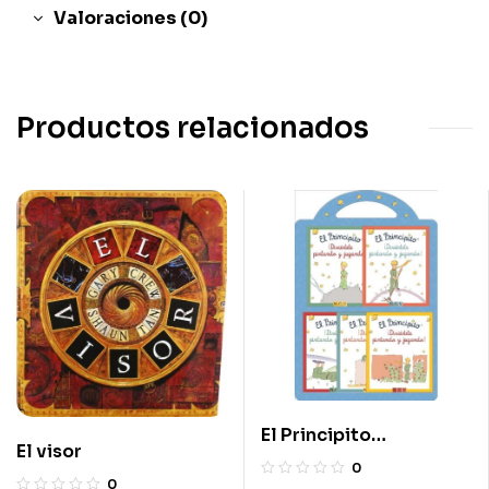
Valoraciones (0)
Productos relacionados
El Principito
El visor
¡Diviértete pintando y
0
0
jugando!