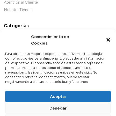
Atención al Cliente
Nuestra Tienda
Categorías
Best Sellers
Consentimiento de
Mejor Valorados
Cookies
Top de la Semana
Para ofrecer las mejores experiencias, utilizamos tecnologías
Libros en Oferta
como las cookies para almacenar y/o acceder a la información
del dispositivo. El consentimiento de estas tecnologías nos
Novedades
permitirá procesar datos como el comportamiento de
navegación o las identificaciones únicas en este sitio. No
consentir o retirar el consentimiento, puede afectar
negativamente a ciertas características y funciones.
Copyright © 2025 Books & Co. Todos los derechos
Aceptar
reservados.
Denegar
Contáctanos