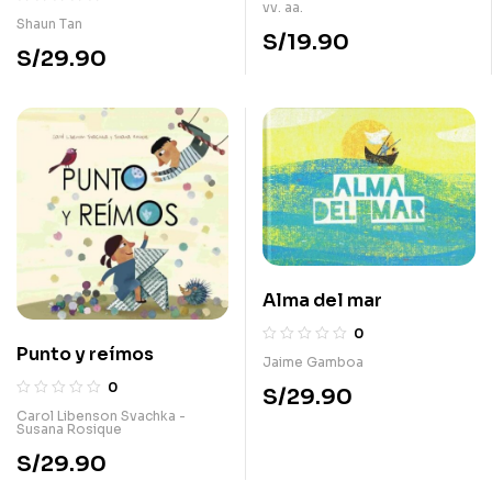
vv. aa.
Shaun Tan
S/
19.90
S/
29.90
Alma del mar
0
Punto y reímos
Jaime Gamboa
0
S/
29.90
Carol Libenson Svachka -
Susana Rosique
S/
29.90