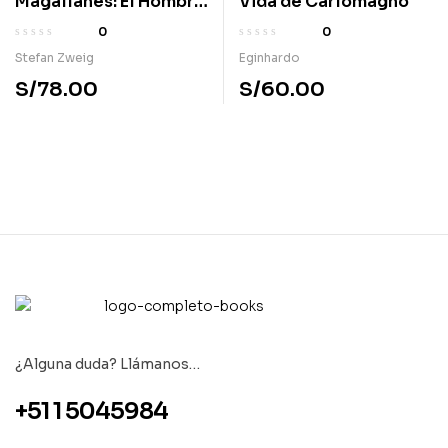
Magallanes: El Hombre
Vida de Carlomagno
y su Gesta
0
0
Stefan Zweig
Eginhardo
S/
78.00
S/
60.00
¿Alguna duda? Llámanos…
+51 1 5045984