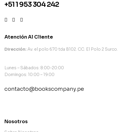
+51 1 953 304 242
Atención Al Cliente
Dirección:
Av. el polo 670 tda B102. CC. El Polo 2 Surco.
Lunes – Sábados: 8:00-20:00
Domingos: 10:00 – 19:00
contacto@bookscompany.pe
contact@example.com
Nosotros