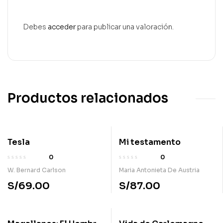
Debes
acceder
para publicar una valoración.
Productos relacionados
Tesla
Mi testamento
0
0
W. Bernard Carlson
Maria Antonieta De Austria
S/
69.00
S/
87.00