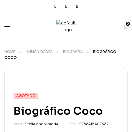
0
HOME
HUMANIDADES
BIOGRAFÍA
BIOGRÁFICO
COCO
AGOTADO
Biográfico Coco
Autor:
Stella Andromeda
SKU:
9788416407637