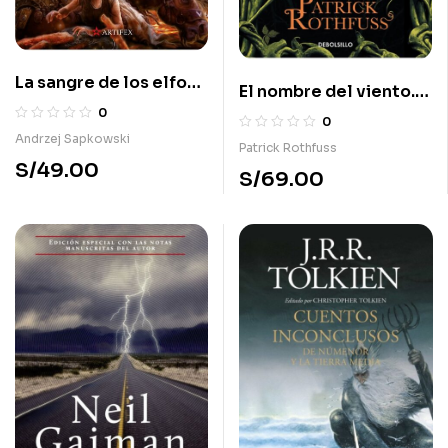
La sangre de los elfos.
El nombre del viento.
Saga Geralt de Rivia 3
0
Crónica del asesino de
0
reyes 1
Andrzej Sapkowski
Patrick Rothfuss
S/
49.00
S/
69.00