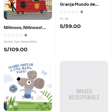
Granja Mundo de
Sonidos
0
vv. aa.
S/
59.00
Niiinooo, Niiinooo!
Sonidos de Vehículos
0
(Libros con Sonidos)
Guido Van Genechten
S/
109.00