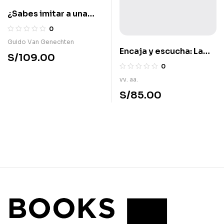
¿Sabes imitar a una
rana, papá?
0
Guido Van Genechten
Encaja y escucha: La
S/
109.00
granja
0
vv. aa.
S/
85.00