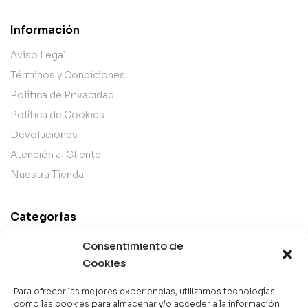
Información
Aviso Legal
Términos y Condiciones
Política de Privacidad
Política de Cookies
Devoluciones
Atención al Cliente
Nuestra Tienda
Categorías
Best Sellers
Consentimiento de
Mejor Valorados
Cookies
Top de la Semana
Para ofrecer las mejores experiencias, utilizamos tecnologías
Libros en Oferta
como las cookies para almacenar y/o acceder a la información