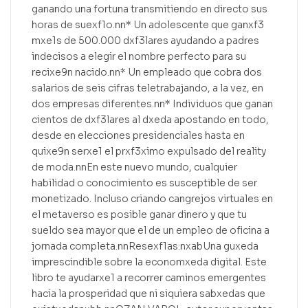
ganando una fortuna transmitiendo en directo sus
horas de suexf1o.nn* Un adolescente que ganxf3
mxe1s de 500.000 dxf3lares ayudando a padres
indecisos a elegir el nombre perfecto para su
recixe9n nacido.nn* Un empleado que cobra dos
salarios de seis cifras teletrabajando, a la vez, en
dos empresas diferentes.nn* Individuos que ganan
cientos de dxf3lares al dxeda apostando en todo,
desde en elecciones presidenciales hasta en
quixe9n serxe1 el prxf3ximo expulsado del reality
de moda.nnEn este nuevo mundo, cualquier
habilidad o conocimiento es susceptible de ser
monetizado. Incluso criando cangrejos virtuales en
el metaverso es posible ganar dinero y que tu
sueldo sea mayor que el de un empleo de oficina a
jornada completa.nnResexf1as:nxabUna guxeda
imprescindible sobre la economxeda digital. Este
libro te ayudarxe1 a recorrer caminos emergentes
hacia la prosperidad que ni siquiera sabxedas que