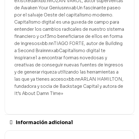
existxedanxbb.nnOZAN VAROL, autor superventas
de Awaken Your GeniusnnxabUn fascinante paseo
por el salvaje Oeste del capitalismo moderno.
Capitalismo digital es una guxeda de campo para
entender los cambios radicales de nuestro sistema
financiero y cxf3mo beneficiarse de ellos en forma
de ingresosxbb.nnTIAGO FORTE, autor de Building
a Second BrainnnxabCapitalismo digital te
inspirarxe1 a encontrar formas novedosas y
creativas de conseguir nuevas fuentes de ingresos
y de generar riqueza utilizando las herramientas a
las que ya tienes accesoxbb.nnARLAN HAMILTON,
fundadora y socia de Backstage Capital y autora de
It’s About Damn Time»
Información adicional