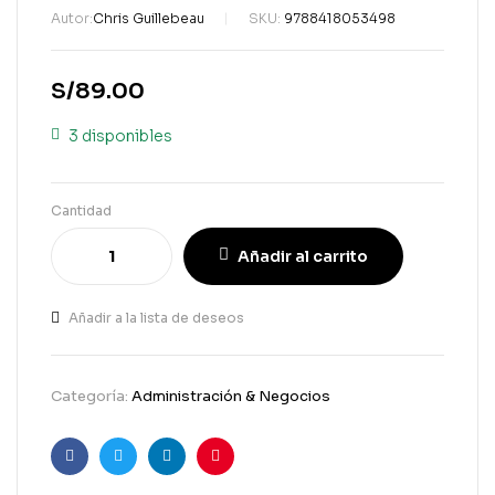
Autor:
Chris Guillebeau
SKU:
9788418053498
S/
89.00
3 disponibles
Cantidad
Añadir al carrito
Añadir a la lista de deseos
Categoría:
Administración & Negocios
Facebook
Gorjeo
LinkedIn
Pinterest