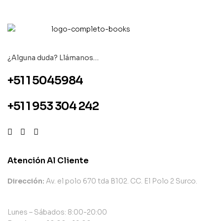
¿Alguna duda? Llámanos…
+51 1 5045984
+51 1 953 304 242
Atención Al Cliente
Dirección:
Av. el polo 670 tda B102. CC. El Polo 2 Surco.
Lunes – Sábados: 8:00-20:00