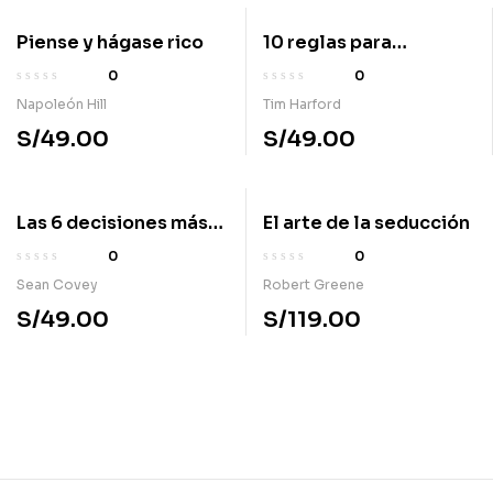
Piense y hágase rico
10 reglas para
comprender el mundo
0
0
Napoleón Hill
Tim Harford
S/
49.00
S/
49.00
Las 6 decisiones más
El arte de la seducción
importantes de tu vida
0
0
Sean Covey
Robert Greene
S/
49.00
S/
119.00