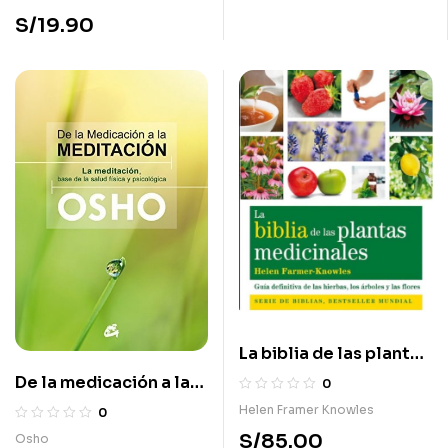
S/
19.90
La biblia de las plantas
medicinales
De la medicación a la
0
meditación
Helen Framer Knowles
0
S/
85.00
Osho