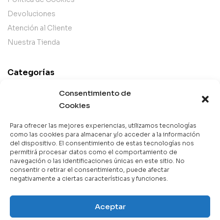
Devoluciones
Atención al Cliente
Nuestra Tienda
Categorías
Best Sellers
Consentimiento de
Mejor Valorados
Cookies
Top de la Semana
Para ofrecer las mejores experiencias, utilizamos tecnologías
Libros en Oferta
como las cookies para almacenar y/o acceder a la información
del dispositivo. El consentimiento de estas tecnologías nos
Novedades
permitirá procesar datos como el comportamiento de
navegación o las identificaciones únicas en este sitio. No
consentir o retirar el consentimiento, puede afectar
negativamente a ciertas características y funciones.
Copyright © 2025 Books & Co. Todos los derechos
Aceptar
reservados.