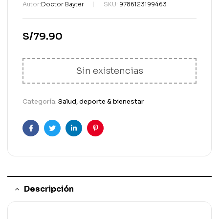
Autor:
Doctor Bayter
SKU:
9786123199463
S/
79.90
Sin existencias
Categoría:
Salud, deporte & bienestar
Facebook
Gorjeo
LinkedIn
Pinterest
Descripción