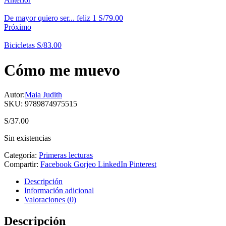
De mayor quiero ser... feliz 1
S/
79.00
Próximo
Bicicletas
S/
83.00
Cómo me muevo
Autor:
Maia Judith
SKU:
9789874975515
S/
37.00
Sin existencias
Categoría:
Primeras lecturas
Compartir:
Facebook
Gorjeo
LinkedIn
Pinterest
Descripción
Información adicional
Valoraciones (0)
Descripción