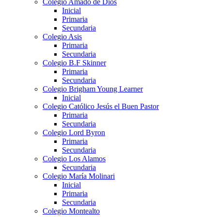
Colegio Amado de Dios
Inicial
Primaria
Secundaria
Colegio Asis
Primaria
Secundaria
Colegio B.F Skinner
Primaria
Secundaria
Colegio Brigham Young Learner
Inicial
Colegio Católico Jesús el Buen Pastor
Primaria
Secundaria
Colegio Lord Byron
Primaria
Secundaria
Colegio Los Alamos
Secundaria
Colegio María Molinari
Inicial
Primaria
Secundaria
Colegio Montealto