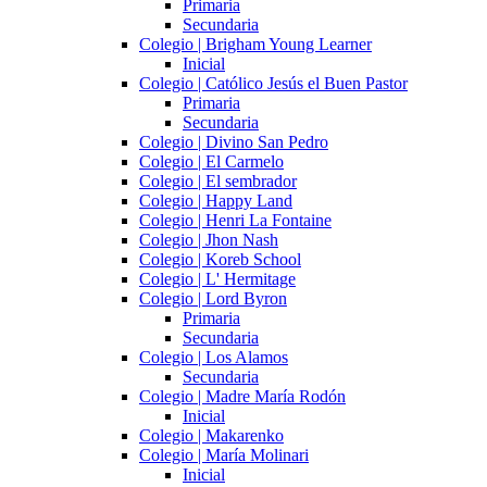
Primaria
Secundaria
Colegio | Brigham Young Learner
Inicial
Colegio | Católico Jesús el Buen Pastor
Primaria
Secundaria
Colegio | Divino San Pedro
Colegio | El Carmelo
Colegio | El sembrador
Colegio | Happy Land
Colegio | Henri La Fontaine
Colegio | Jhon Nash
Colegio | Koreb School
Colegio | L' Hermitage
Colegio | Lord Byron
Primaria
Secundaria
Colegio | Los Alamos
Secundaria
Colegio | Madre María Rodón
Inicial
Colegio | Makarenko
Colegio | María Molinari
Inicial