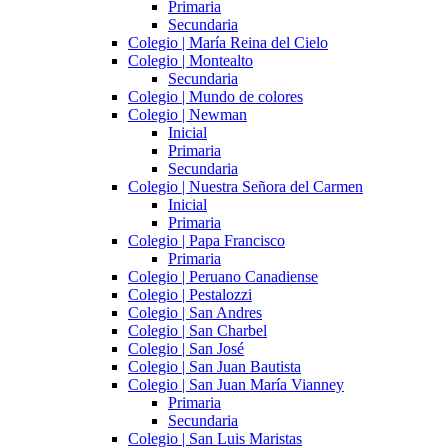
Primaria
Secundaria
Colegio | María Reina del Cielo
Colegio | Montealto
Secundaria
Colegio | Mundo de colores
Colegio | Newman
Inicial
Primaria
Secundaria
Colegio | Nuestra Señora del Carmen
Inicial
Primaria
Colegio | Papa Francisco
Primaria
Colegio | Peruano Canadiense
Colegio | Pestalozzi
Colegio | San Andres
Colegio | San Charbel
Colegio | San José
Colegio | San Juan Bautista
Colegio | San Juan María Vianney
Primaria
Secundaria
Colegio | San Luis Maristas