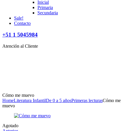
Inicial
Primaria
Secundaria
Sale!
Contacto
+51 1 5045984
Atención al Cliente
Cómo me muevo
Home
Literatura Infantil
De 0 a 5 años
Primeras lecturas
Cómo me
muevo
Disponibilidad:
Agotado
Anterior