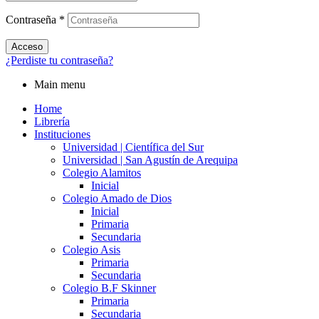
Contraseña
*
Acceso
¿Perdiste tu contraseña?
Main menu
Home
Librería
Instituciones
Universidad | Científica del Sur
Universidad | San Agustín de Arequipa
Colegio Alamitos
Inicial
Colegio Amado de Dios
Inicial
Primaria
Secundaria
Colegio Asis
Primaria
Secundaria
Colegio B.F Skinner
Primaria
Secundaria