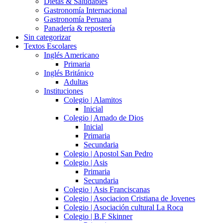
Dietas & Saludables
Gastronomía Internacional
Gastronomía Peruana
Panadería & repostería
Sin categorizar
Textos Escolares
Inglés Americano
Primaria
Inglés Británico
Adultas
Instituciones
Colegio | Alamitos
Inicial
Colegio | Amado de Dios
Inicial
Primaria
Secundaria
Colegio | Apostol San Pedro
Colegio | Asis
Primaria
Secundaria
Colegio | Asis Franciscanas
Colegio | Asociacion Cristiana de Jovenes
Colegio | Asociación cultural La Roca
Colegio | B.F Skinner