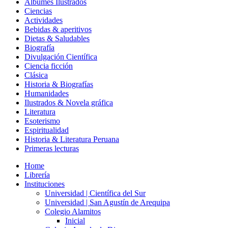
Álbumes Ilustrados
Ciencias
Actividades
Bebidas & aperitivos
Dietas & Saludables
Biografía
Divulgación Científica
Ciencia ficción
Clásica
Historia & Biografías
Humanidades
Ilustrados & Novela gráfica
Literatura
Esoterismo
Espiritualidad
Historia & Literatura Peruana
Primeras lecturas
Home
Librería
Instituciones
Universidad | Científica del Sur
Universidad | San Agustín de Arequipa
Colegio Alamitos
Inicial