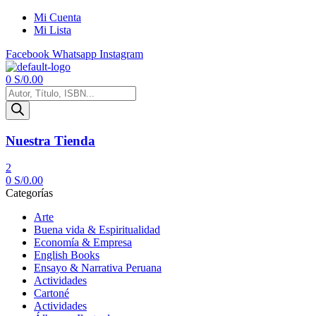
Mi Cuenta
Mi Lista
Facebook
Whatsapp
Instagram
Menú
0
S/
0.00
Búsqueda
de
productos
Nuestra Tienda
2
0
S/
0.00
Categorías
Arte
Buena vida & Espiritualidad
Economía & Empresa
English Books
Ensayo & Narrativa Peruana
Actividades
Cartoné
Actividades