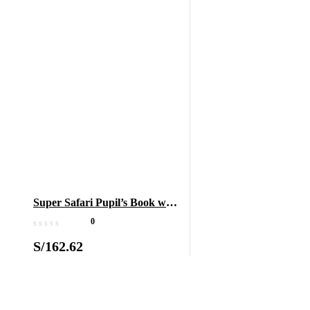
Super Safari Pupil’s Book with
DVD-ROM 3
0
S/
162.62