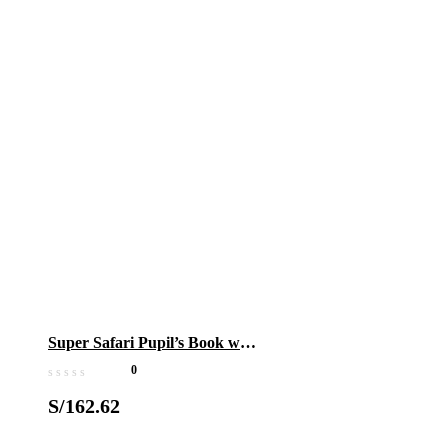
Super Safari Pupil’s Book with
DVD-ROM 1
0
S/
162.62