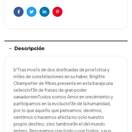
Facebook
Gorjeo
LinkedIn
Pinterest
Descripción
b’Tras mxe1s de dos dxe9cadas de prxe1ctica y
miles de constelaciones en su haber, Brigitte
Champetier de Ribes presenta en esta baraja una
seleccixf3n de frases de gran poder
sanador.nnnTodos somos Amor en crecimiento y
participamos en la evolucixf3n de la humanidad,
por lo que aquello que pensamos, decimos,
sentimos o hacemos afecta no solo nuestro
propio destino, sino tambixe9n el del mundo
entero. Resonamos con todo y con todos, y nos