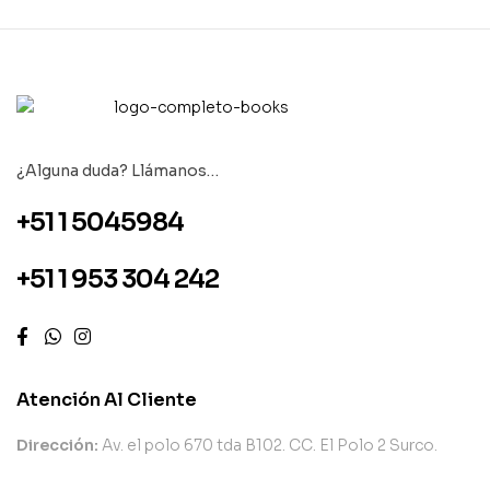
¿Alguna duda? Llámanos…
+51 1 5045984
+51 1 953 304 242
Atención Al Cliente
Dirección:
Av. el polo 670 tda B102. CC. El Polo 2 Surco.