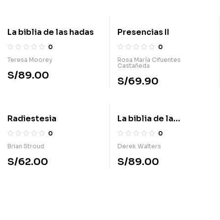
La biblia de las hadas
Presencias II
0
0
Teresa Moorey
Rosa María Cifuentes
Castañeda
S/
89.00
S/
69.90
Radiestesia
La biblia de la
astrología china
0
0
Brian Stroud
Derek Walters
S/
62.00
S/
89.00