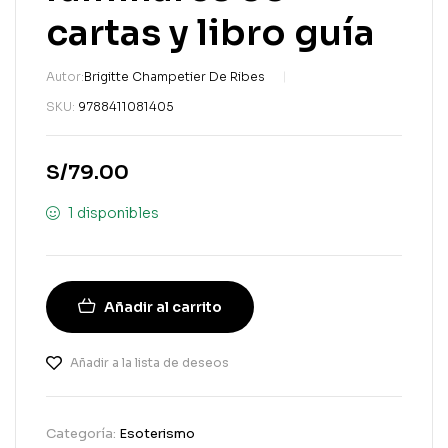
cartas y libro guía
Autor:
Brigitte Champetier De Ribes
SKU:
9788411081405
S/
79.00
1 disponibles
Añadir al carrito
Añadir a la lista de deseos
Categoría:
Esoterismo