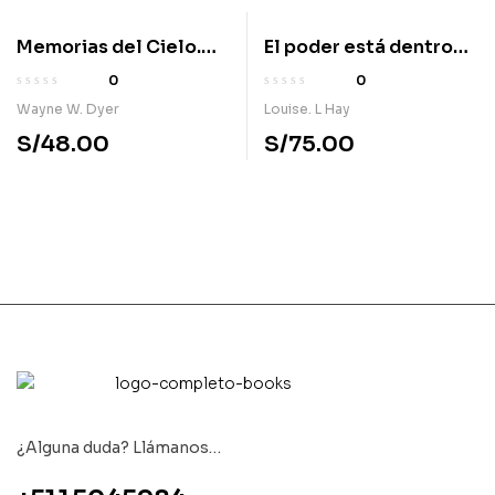
Memorias del Cielo.
El poder está dentro
Recuerdos
de ti
0
0
asombrosos que los
Wayne W. Dyer
Louise. L Hay
niños conservan del
S/
48.00
S/
75.00
mundo espiritual
¿Alguna duda? Llámanos…