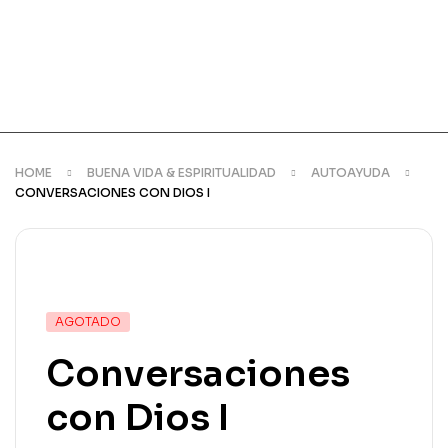
HOME
BUENA VIDA & ESPIRITUALIDAD
AUTOAYUDA
CONVERSACIONES CON DIOS I
DISPONIBILIDAD:
AGOTADO
Conversaciones
con Dios I