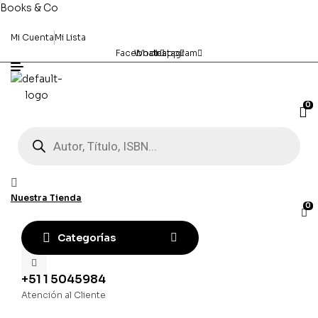
Books & Co
Mi Cuenta
Mi Lista
Facebook
Whatsapp
Instagram
0
Búsqueda
de
productos
Nuestra Tienda
0
Categorías
+51 1 5045984
Atención al Cliente