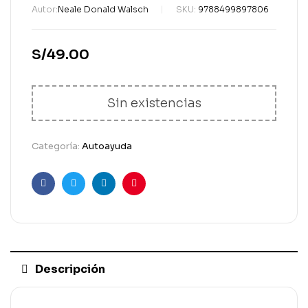
Autor:
Neale Donald Walsch
SKU:
9788499897806
S/
49.00
Sin existencias
Categoría:
Autoayuda
Facebook
Gorjeo
LinkedIn
Pinterest
Descripción