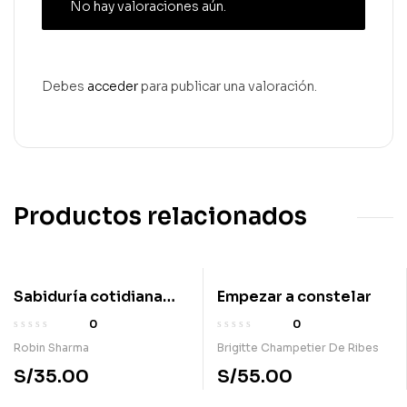
No hay valoraciones aún.
Debes
acceder
para publicar una valoración.
Productos relacionados
Sabiduría cotidiana
Empezar a constelar
del monje que vendió
0
0
suferrari
Robin Sharma
Brigitte Champetier De Ribes
S/
35.00
S/
55.00