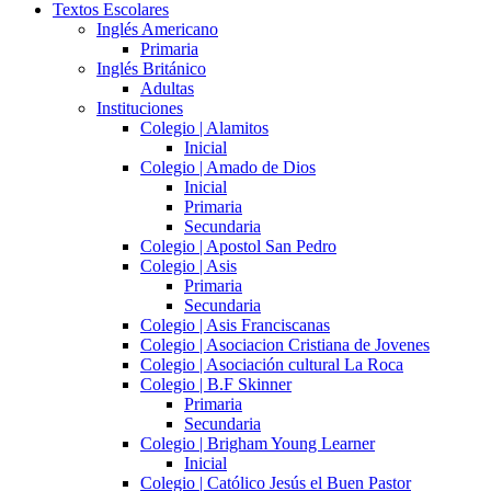
Textos Escolares
Inglés Americano
Primaria
Inglés Británico
Adultas
Instituciones
Colegio | Alamitos
Inicial
Colegio | Amado de Dios
Inicial
Primaria
Secundaria
Colegio | Apostol San Pedro
Colegio | Asis
Primaria
Secundaria
Colegio | Asis Franciscanas
Colegio | Asociacion Cristiana de Jovenes
Colegio | Asociación cultural La Roca
Colegio | B.F Skinner
Primaria
Secundaria
Colegio | Brigham Young Learner
Inicial
Colegio | Católico Jesús el Buen Pastor