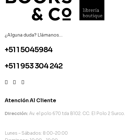
¿Alguna duda? Llámanos…
+51 1 5045984
+51 1 953 304 242
Atención Al Cliente
Dirección:
Av. el polo 670 tda B102. CC. El Polo 2 Surco.
Lunes – Sábados: 8:00-20:00