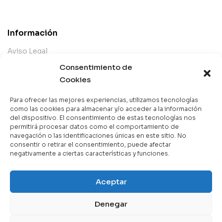
Información
Aviso Legal
Términos y Condiciones
Consentimiento de
Cookies
Política de Privacidad
Política de Cookies
Para ofrecer las mejores experiencias, utilizamos tecnologías
Devoluciones
como las cookies para almacenar y/o acceder a la información
del dispositivo. El consentimiento de estas tecnologías nos
Atención al Cliente
permitirá procesar datos como el comportamiento de
navegación o las identificaciones únicas en este sitio. No
Nuestra Tienda
consentir o retirar el consentimiento, puede afectar
negativamente a ciertas características y funciones.
Categorías
Aceptar
Best Sellers
Mejor Valorados
Denegar
Contáctanos
Top de la Semana