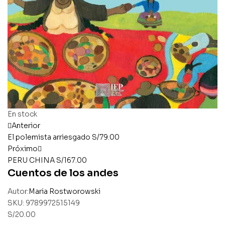
En stock
Anterior
El polemista arriesgado
S/
79.00
Próximo
PERU CHINA
S/
167.00
Cuentos de los andes
Autor:
Maria Rostworowski
SKU:
9789972515149
S/
20.00