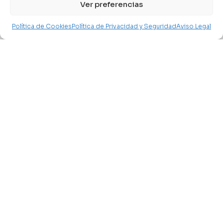
Ver preferencias
Libros en Oferta
Novedades
Política de Cookies
Política de Privacidad y Seguridad
Aviso Legal
Buscar
Home
Mi Cuenta
Instituciones
Copyright © 2025 Books & Co. Todos los derechos
reservados.