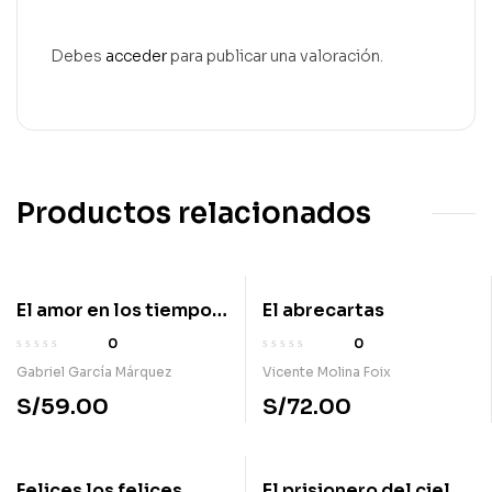
Debes
acceder
para publicar una valoración.
Productos relacionados
El amor en los tiempos
El abrecartas
del cólera
0
0
Gabriel García Márquez
Vicente Molina Foix
S/
59.00
S/
72.00
Felices los felices
El prisionero del cielo.