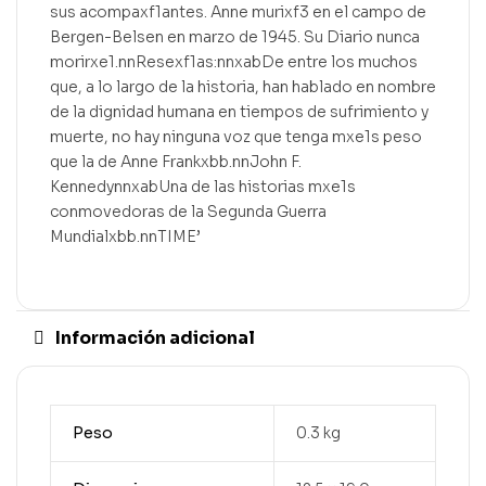
sus acompaxf1antes. Anne murixf3 en el campo de
Bergen-Belsen en marzo de 1945. Su Diario nunca
morirxe1.nnResexf1as:nnxabDe entre los muchos
que, a lo largo de la historia, han hablado en nombre
de la dignidad humana en tiempos de sufrimiento y
muerte, no hay ninguna voz que tenga mxe1s peso
que la de Anne Frankxbb.nnJohn F.
KennedynnxabUna de las historias mxe1s
conmovedoras de la Segunda Guerra
Mundialxbb.nnTIME’
Información adicional
Peso
0.3 kg