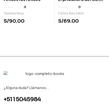
Tetralogía El
0
0
cementerio de los
Yasmina Reza
Carlos Ruiz Zafón
libros olvidados III
S/
90.00
S/
69.00
¿Alguna duda? Llámanos…
+51 1 5045984