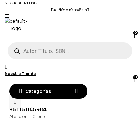
Mi Cuenta
Mi Lista
Facebook
Whatsapp
Instagram
0
Búsqueda
de
productos
Nuestra Tienda
0
Categorías
+51 1 5045984
Atención al Cliente