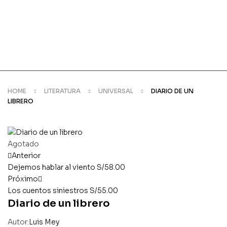
HOME
LITERATURA
UNIVERSAL
DIARIO DE UN
LIBRERO
Disponibilidad:
Agotado
Anterior
Dejemos hablar al viento
S/
58.00
Próximo
Los cuentos siniestros
S/
55.00
Diario de un librero
Autor:
Luis Mey