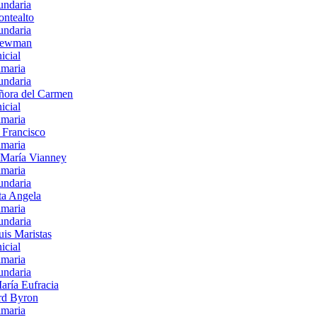
undaria
ntealto
undaria
Newman
nicial
imaria
undaria
ñora del Carmen
nicial
imaria
 Francisco
imaria
 María Vianney
imaria
undaria
ta Angela
imaria
undaria
is Maristas
nicial
imaria
undaria
aría Eufracia
rd Byron
imaria