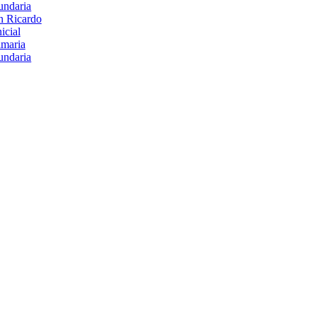
undaria
n Ricardo
nicial
imaria
undaria