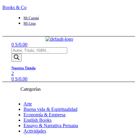
Books & Co
Mi Cuenta
Mi Lista
Menú
0
S/
0.00
Búsqueda
de
productos
Nuestra Tienda
2
0
S/
0.00
Categorías
Arte
Buena vida & Espiritualidad
Economía & Empresa
English Books
Ensayo & Narrativa Peruana
Actividades