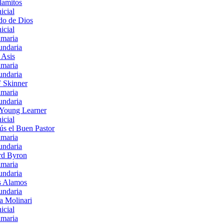
lamitos
nicial
do de Dios
nicial
imaria
undaria
 Asis
imaria
undaria
 Skinner
imaria
undaria
Young Learner
nicial
ús el Buen Pastor
imaria
undaria
rd Byron
imaria
undaria
s Alamos
undaria
a Molinari
nicial
imaria