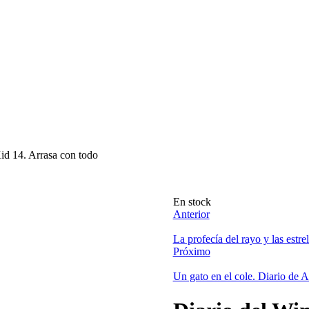
id 14. Arrasa con todo
Disponibilidad:
En stock
Anterior
La profecía del rayo y las estrel
Próximo
Un gato en el cole. Diario de 