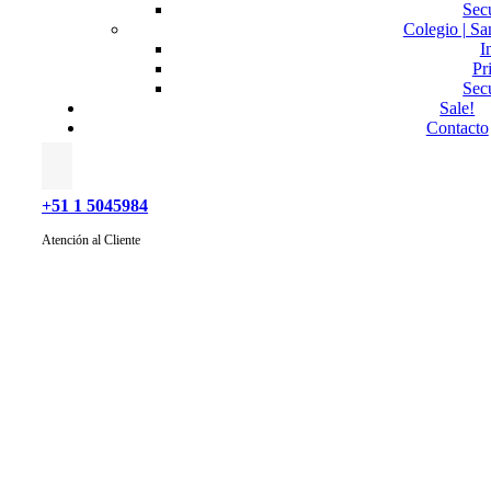
Sec
Colegio | Sa
I
Pr
Sec
Sale!
Contacto
+51 1 5045984
Atención al Cliente