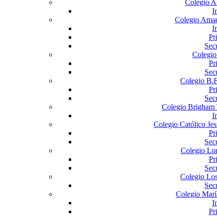
Colegio A
I
Colegio Ama
I
Pr
Sec
Colegio
Pr
Sec
Colegio B.F
Pr
Sec
Colegio Brigham 
I
Colegio Católico Jes
Pr
Sec
Colegio Lo
Pr
Sec
Colegio Lo
Sec
Colegio Marí
I
Pr