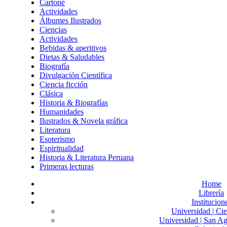
Cartoné
Actividades
Álbumes Ilustrados
Ciencias
Actividades
Bebidas & aperitivos
Dietas & Saludables
Biografía
Divulgación Científica
Ciencia ficción
Clásica
Historia & Biografías
Humanidades
Ilustrados & Novela gráfica
Literatura
Esoterismo
Espiritualidad
Historia & Literatura Peruana
Primeras lecturas
Home
Librería
Institucion
Universidad | Cie
Universidad | San Ag