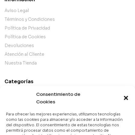
Aviso Legal
Términos y Condiciones
Política de Privacidad
Política de Cookies
Devoluciones
Atención al Cliente
Nuestra Tienda
Categorías
Best Sellers
Consentimiento de
Mejor Valorados
Cookies
Top de la Semana
Para ofrecer las mejores experiencias, utilizamos tecnologías
Libros en Oferta
como las cookies para almacenar y/o acceder a la información
del dispositivo. El consentimiento de estas tecnologías nos
Novedades
permitirá procesar datos como el comportamiento de