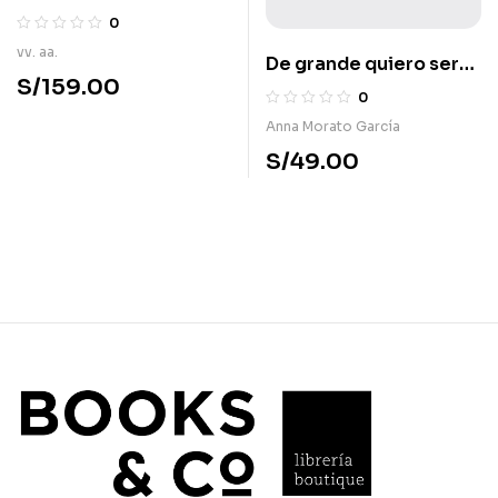
inventos
0
vv. aa.
De grande quiero ser…
S/
159.00
feliz. ¿Qué hago con
0
mis emociones?
Anna Morato García
S/
49.00