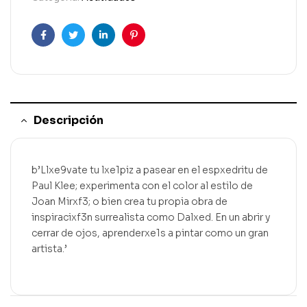
Facebook
Gorjeo
LinkedIn
Pinterest
Descripción
b’Llxe9vate tu lxe1piz a pasear en el espxedritu de
Paul Klee; experimenta con el color al estilo de
Joan Mirxf3; o bien crea tu propia obra de
inspiracixf3n surrealista como Dalxed. En un abrir y
cerrar de ojos, aprenderxe1s a pintar como un gran
artista.’