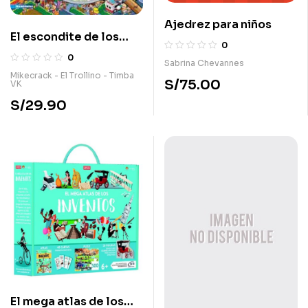
Ajedrez para niños
El escondite de los
0
compas
0
Sabrina Chevannes
Mikecrack - El Trollino - Timba
S/
75.00
VK
S/
29.90
El mega atlas de los