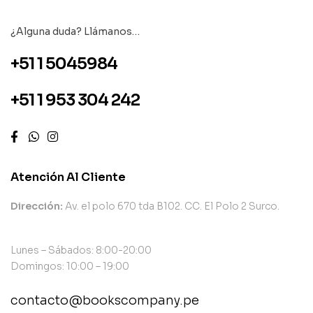
¿Alguna duda? Llámanos…
+51 1 5045984
+51 1 953 304 242
Atención Al Cliente
Dirección:
Av. el polo 670 tda B102. CC. El Polo 2 Surco.
Lunes – Sábados: 8:00-20:00
Domingos: 10:00 – 19:00
contacto@bookscompany.pe