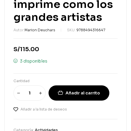
imprime como los
grandes artistas
Autor:
Marion Deuchars
SKU:
9788494316647
S/
115.00
3 disponibles
Cantidad
Añadir al carrito
Añadir a la lista de deseos
Categoría:
Actividades