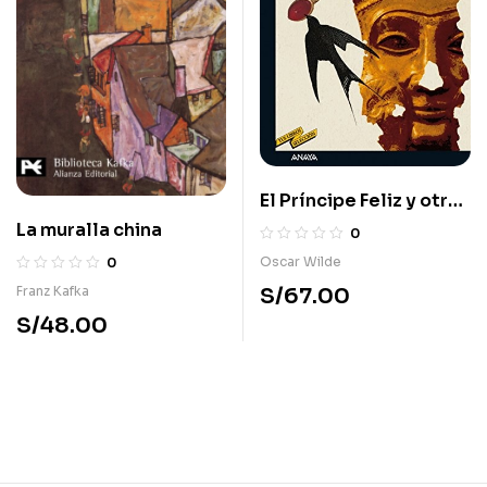
El Príncipe Feliz y otros
cuentos. Una casa de
La muralla china
0
granadas
Oscar Wilde
0
Franz Kafka
S/
67.00
S/
48.00