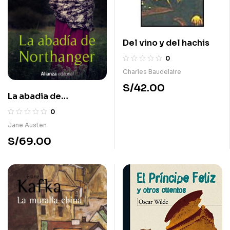
Del vino y del hachis
0
Charles Baudelaire
S/
42.00
La abadia de
Northanger
0
Jane Austen
S/
69.00