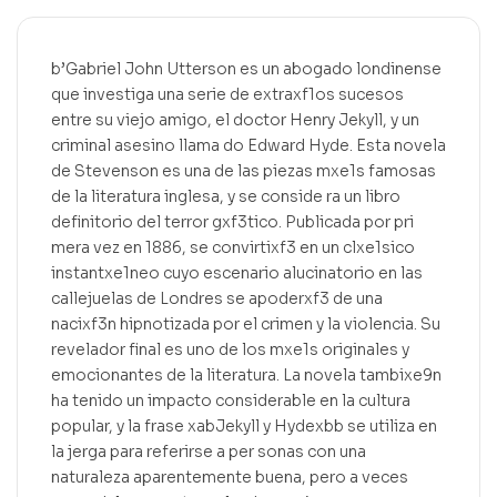
b’Gabriel John Utterson es un abogado londinense
que investiga una serie de extraxf1os sucesos
entre su viejo amigo, el doctor Henry Jekyll, y un
criminal asesino llama do Edward Hyde. Esta novela
de Stevenson es una de las piezas mxe1s famosas
de la literatura inglesa, y se conside ra un libro
definitorio del terror gxf3tico. Publicada por pri
mera vez en 1886, se convirtixf3 en un clxe1sico
instantxe1neo cuyo escenario alucinatorio en las
callejuelas de Londres se apoderxf3 de una
nacixf3n hipnotizada por el crimen y la violencia. Su
revelador final es uno de los mxe1s originales y
emocionantes de la literatura. La novela tambixe9n
ha tenido un impacto considerable en la cultura
popular, y la frase xabJekyll y Hydexbb se utiliza en
la jerga para referirse a per sonas con una
naturaleza aparentemente buena, pero a veces