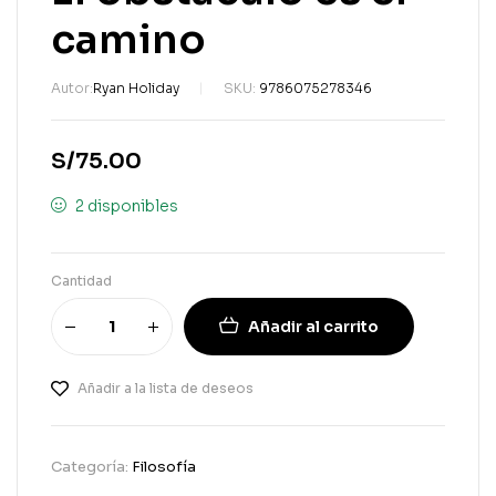
camino
Autor:
Ryan Holiday
SKU:
9786075278346
S/
75.00
2 disponibles
Cantidad
Añadir al carrito
Añadir a la lista de deseos
Categoría:
Filosofía