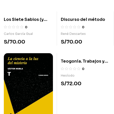
Los Siete Sabios (y
Discurso del método
tres más)
0
0
Carlos García Gual
René Descartes
S/
70.00
S/
70.00
Teogonía. Trabajos y
días. Escudo.
0
Certamen
Hesíodo
S/
72.00