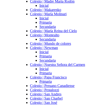
Colegio | Madre María Rodón
Inicial
Colegio | Makarenko
Colegio | María Molinari
Inicial
Primaria
Secundaria
Colegio | María Reina del Cielo
Colegio | Montealto
Secundaria
Colegio | Mundo de colores
Colegio | Newman
Inicial
Primaria
Secundaria
Colegio | Nuestra Señora del Carmen
Inicial
Primaria
Colegio | Papa Francisco
Primaria
Colegio | Peruano Canadiense
Colegio | Pestalozzi
Colegio | San Andres
Colegio | San Charbel
Colegio | San José