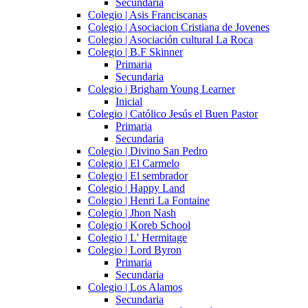
Secundaria
Colegio | Asis Franciscanas
Colegio | Asociacion Cristiana de Jovenes
Colegio | Asociación cultural La Roca
Colegio | B.F Skinner
Primaria
Secundaria
Colegio | Brigham Young Learner
Inicial
Colegio | Católico Jesús el Buen Pastor
Primaria
Secundaria
Colegio | Divino San Pedro
Colegio | El Carmelo
Colegio | El sembrador
Colegio | Happy Land
Colegio | Henri La Fontaine
Colegio | Jhon Nash
Colegio | Koreb School
Colegio | L' Hermitage
Colegio | Lord Byron
Primaria
Secundaria
Colegio | Los Alamos
Secundaria