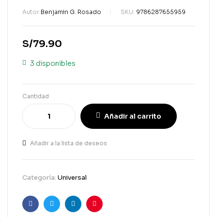
Autor:
Benjamin G. Rosado
SKU:
9786287655959
S/
79.90
3 disponibles
Cantidad
Añadir al carrito
Añadir a la lista de deseos
Categoría:
Universal
Facebook
Gorjeo
LinkedIn
Pinterest