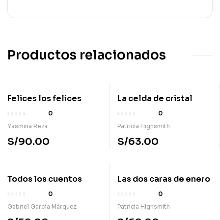
Productos relacionados
Felices los felices
La celda de cristal
0
0
Yasmina Reza
Patricia Highsmith
S/
90.00
S/
63.00
Todos los cuentos
Las dos caras de enero
0
0
Gabriel García Márquez
Patricia Highsmith