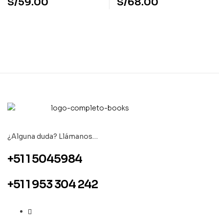
S/
59.00
S/
68.00
¿Alguna duda? Llámanos…
+51 1 5045984
+51 1 953 304 242