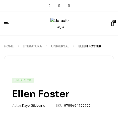
0
HOME
LITERATURA
UNIVERSAL
ELLEN FOSTER
EN STOCK
Ellen Foster
Autor:
Kaye Gibbons
SKU:
9788494733789