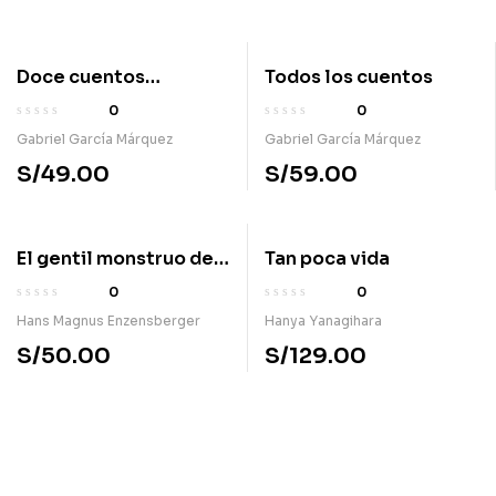
Doce cuentos
Todos los cuentos
peregrinos
0
0
Gabriel García Márquez
Gabriel García Márquez
S/
49.00
S/
59.00
El gentil monstruo de
Tan poca vida
Bruselas o Europa bajo
0
0
tutela
Hans Magnus Enzensberger
Hanya Yanagihara
S/
50.00
S/
129.00