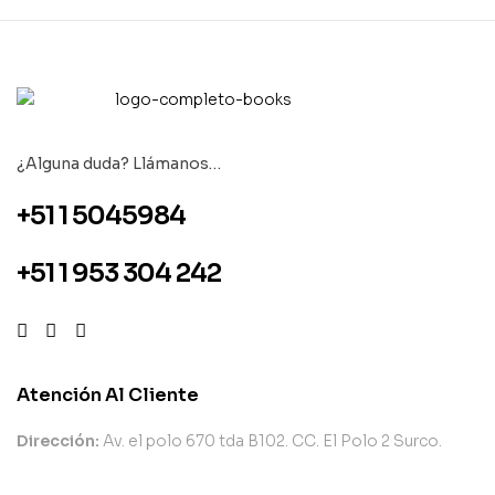
¿Alguna duda? Llámanos…
+51 1 5045984
+51 1 953 304 242
Atención Al Cliente
Dirección:
Av. el polo 670 tda B102. CC. El Polo 2 Surco.