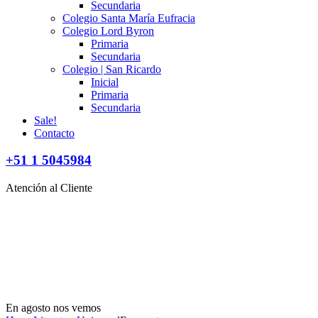
Secundaria
Colegio Santa María Eufracia
Colegio Lord Byron
Primaria
Secundaria
Colegio | San Ricardo
Inicial
Primaria
Secundaria
Sale!
Contacto
+51 1 5045984
Atención al Cliente
En agosto nos vemos