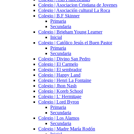
Colegio | Asociacion Cristiana de Jovenes
Colegio | Asociación cultural La Roca
Colegio | B.F Skinner
Primaria
Secundaria
Colegio | Brigham Young Learner
Inicial
Colegio | Católico Jesús el Buen Pastor
Primaria
Secundaria
Colegio | Divino San Pedro
Colegio | El Carmelo
Colegio | El sembrador
Colegio | Happy Land
Colegio | Henri La Fontaine
Colegio | Jhon Nash
Colegio | Koreb School
Colegio | L' Hermitage
Colegio | Lord Byron
Primaria
Secundaria
Colegio | Los Alamos
Secundaria
Colegio | Madre María Rodón