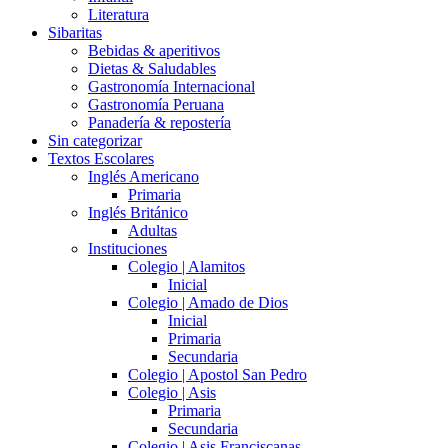
Literatura
Sibaritas
Bebidas & aperitivos
Dietas & Saludables
Gastronomía Internacional
Gastronomía Peruana
Panadería & repostería
Sin categorizar
Textos Escolares
Inglés Americano
Primaria
Inglés Británico
Adultas
Instituciones
Colegio | Alamitos
Inicial
Colegio | Amado de Dios
Inicial
Primaria
Secundaria
Colegio | Apostol San Pedro
Colegio | Asis
Primaria
Secundaria
Colegio | Asis Franciscanas