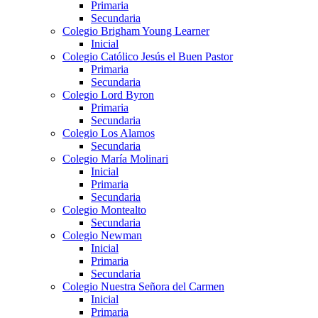
Primaria
Secundaria
Colegio Brigham Young Learner
Inicial
Colegio Católico Jesús el Buen Pastor
Primaria
Secundaria
Colegio Lord Byron
Primaria
Secundaria
Colegio Los Alamos
Secundaria
Colegio María Molinari
Inicial
Primaria
Secundaria
Colegio Montealto
Secundaria
Colegio Newman
Inicial
Primaria
Secundaria
Colegio Nuestra Señora del Carmen
Inicial
Primaria