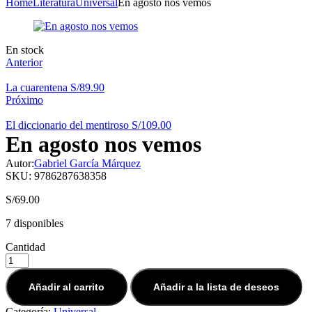
Home
Literatura
Universal
En agosto nos vemos
Disponibilidad:
En stock
Anterior
La cuarentena
S/
89.90
Próximo
El diccionario del mentiroso
S/
109.00
En agosto nos vemos
Autor:
Gabriel García Márquez
SKU:
9786287638358
S/
69.00
7 disponibles
Cantidad
Añadir al carrito
Añadir a la lista de deseos
Categoría:
Universal