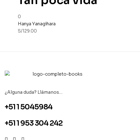
Tan poca vida
0
Hanya Yanagihara
S/
129.00
¿Alguna duda? Llámanos…
+51 1 5045984
+51 1 953 304 242