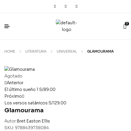
0
HOME
LITERATURA
UNIVERSAL
GLAMOURAMA
Agotado
Anterior
El último sueño 1
S/
89.00
Próximo
Los versos satánicos
S/
129.00
Glamourama
Autor:
Bret Easton Ellis
SKU:
9788439738084