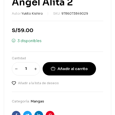
Angel Alita 2
Autor:
Yukito Kishiro
SKU:
9786073849029
S/
59.00
3 disponibles
Cantidad
Añadir al carrito
Añadir a la lista de deseos
Categoría:
Mangas