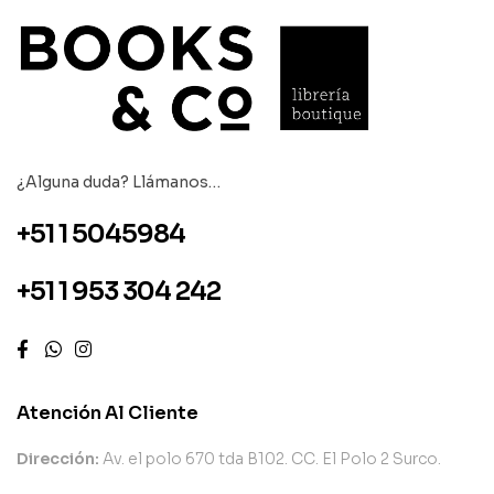
¿Alguna duda? Llámanos…
+51 1 5045984
+51 1 953 304 242
Atención Al Cliente
Dirección:
Av. el polo 670 tda B102. CC. El Polo 2 Surco.