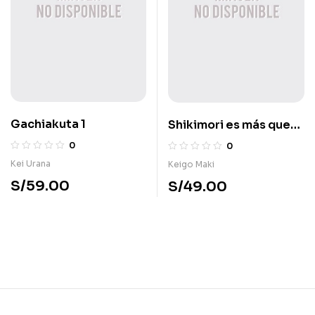
Gachiakuta 1
Shikimori es más que
una cara bonita 1
0
0
Kei Urana
Keigo Maki
S/
59.00
S/
49.00