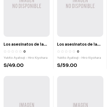
Los asesinatos de la
Los asesinatos de la
mansión decagonal 1
mansión decagonal 4
0
0
Yukito Ayatsuji - Hiro Kiyohara
Yukito Ayatsuji - Hiro Kiyohara
S/
49.00
S/
59.00