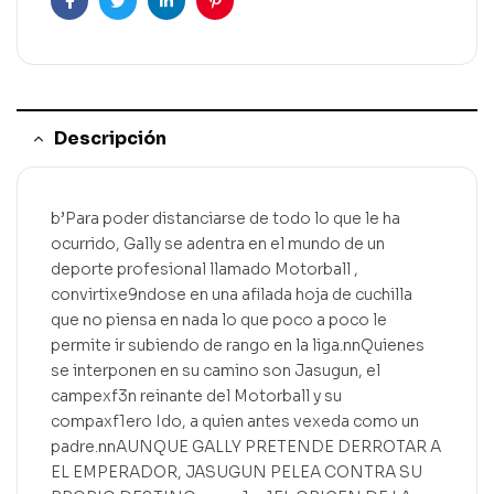
Facebook
Gorjeo
LinkedIn
Pinterest
Descripción
b’Para poder distanciarse de todo lo que le ha
ocurrido, Gally se adentra en el mundo de un
deporte profesional llamado Motorball ,
convirtixe9ndose en una afilada hoja de cuchilla
que no piensa en nada lo que poco a poco le
permite ir subiendo de rango en la liga.nnQuienes
se interponen en su camino son Jasugun, el
campexf3n reinante del Motorball y su
compaxf1ero Ido, a quien antes vexeda como un
padre.nnAUNQUE GALLY PRETENDE DERROTAR A
EL EMPERADOR, JASUGUN PELEA CONTRA SU