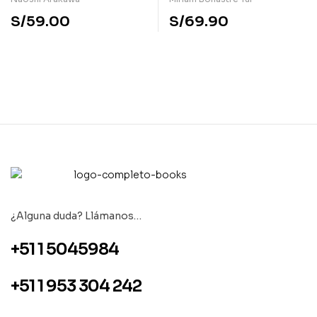
S/
59.00
S/
69.90
¿Alguna duda? Llámanos…
+51 1 5045984
+51 1 953 304 242