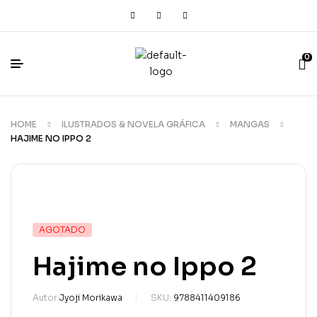
0
HOME
ILUSTRADOS & NOVELA GRÁFICA
MANGAS
HAJIME NO IPPO 2
AGOTADO
Hajime no Ippo 2
Autor:
Jyoji Morikawa
SKU:
9788411409186