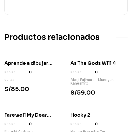
Productos relacionados
Aprende a dibujar
As The Gods Will 4
manga Vol 3.
0
0
vv. aa.
Akeji Fujimura - Muneyuki
Kaneshiro
S/
85.00
S/
59.00
Farewell My Dear
Hooky 2
Cramer 3
0
0
Naoshi Arakawa
Miriam Bonastre Tur