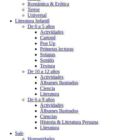
Romántica & Erótica
Terror
Universal
Literatura Infantil
De 0 a 5 años
Actividades
Cartoné
Pop Up
Primeras lecturas
Solapas
Sonido
Textura
De 10 a 12 años
Actividades
Álbumes Ilustrados
Ciencia
Literatura
De 6 a 9 años
Actividades
Álbumes Ilustrados
Ciencias
Historia & Literatura Peruana
Literatura
Sale
Humanidades