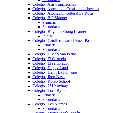
Colegio | Asis Franciscanas
Colegio | Asociacion Cristiana de Jovenes
Colegio | Asociación cultural La Roca
Colegio | B.F Skinner
Primaria
Secundaria
Colegio | Brigham Young Learner
Inicial
Colegio | Católico Jesús el Buen Pastor
Primaria
Secundaria
Colegio | Divino San Pedro
Colegio | El Carmelo
Colegio | El sembrador
Colegio | Happy Land
Colegio | Henri La Fontaine
Colegio | Jhon Nash
Colegio | Koreb School
Colegio | L' Hermitage
Colegio | Lord Byron
Primaria
Secundaria
Colegio | Los Alamos
Secundaria