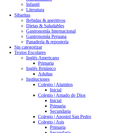
Infantil
Literatura
Sibaritas
Bebidas & aperitivos
Dietas & Saludables
Gastronomía Internacional
Gastronomía Peruana
Panadería & repostería
Sin categorizar
Textos Escolares
Inglés Americano
Primaria
Inglés Británico
Adultas
Instituciones
Colegio | Alamitos
Inicial
Colegio | Amado de Dios
Inicial
Primaria
Secundaria
Colegio | Apostol San Pedro
Colegio | Asis
Primaria
Secundaria