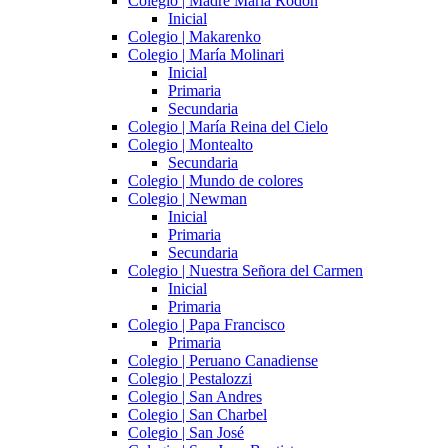
Colegio | Madre María Rodón
Inicial
Colegio | Makarenko
Colegio | María Molinari
Inicial
Primaria
Secundaria
Colegio | María Reina del Cielo
Colegio | Montealto
Secundaria
Colegio | Mundo de colores
Colegio | Newman
Inicial
Primaria
Secundaria
Colegio | Nuestra Señora del Carmen
Inicial
Primaria
Colegio | Papa Francisco
Primaria
Colegio | Peruano Canadiense
Colegio | Pestalozzi
Colegio | San Andres
Colegio | San Charbel
Colegio | San José