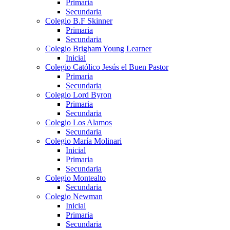
Primaria
Secundaria
Colegio B.F Skinner
Primaria
Secundaria
Colegio Brigham Young Learner
Inicial
Colegio Católico Jesús el Buen Pastor
Primaria
Secundaria
Colegio Lord Byron
Primaria
Secundaria
Colegio Los Alamos
Secundaria
Colegio María Molinari
Inicial
Primaria
Secundaria
Colegio Montealto
Secundaria
Colegio Newman
Inicial
Primaria
Secundaria