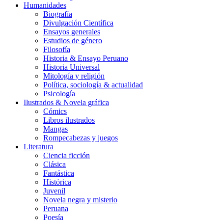
Humanidades
Biografía
Divulgación Científica
Ensayos generales
Estudios de género
Filosofía
Historia & Ensayo Peruano
Historia Universal
Mitología y religión
Política, sociología & actualidad
Psicología
Ilustrados & Novela gráfica
Cómics
Libros ilustrados
Mangas
Rompecabezas y juegos
Literatura
Ciencia ficción
Clásica
Fantástica
Histórica
Juvenil
Novela negra y misterio
Peruana
Poesía