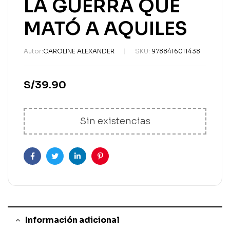
LA GUERRA QUE
MATÓ A AQUILES
Autor:
CAROLINE ALEXANDER
SKU:
9788416011438
S/
39.90
Sin existencias
Facebook
Gorjeo
LinkedIn
Pinterest
Información adicional