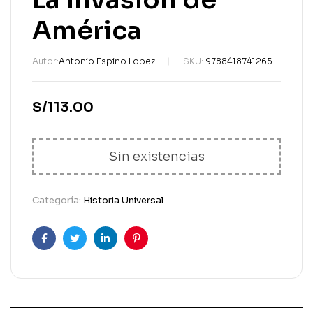
América
Autor:
Antonio Espino Lopez
SKU:
9788418741265
S/
113.00
Sin existencias
Categoría:
Historia Universal
Facebook
Gorjeo
LinkedIn
Pinterest