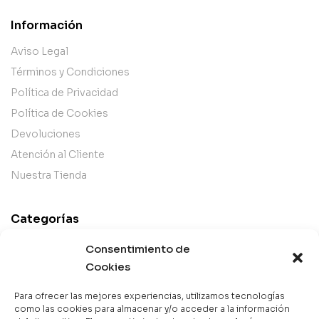
Información
Aviso Legal
Términos y Condiciones
Política de Privacidad
Política de Cookies
Devoluciones
Atención al Cliente
Nuestra Tienda
Categorías
Best Sellers
Consentimiento de
Mejor Valorados
Cookies
Top de la Semana
Para ofrecer las mejores experiencias, utilizamos tecnologías
Libros en Oferta
como las cookies para almacenar y/o acceder a la información