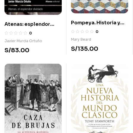
Pompeya. Historia y
Atenas: esplendor
leyenda de una ciudad
olvidado
0
0
romana
Mary Beard
Javier Murcia Ortuño
S/
135.00
S/
83.00