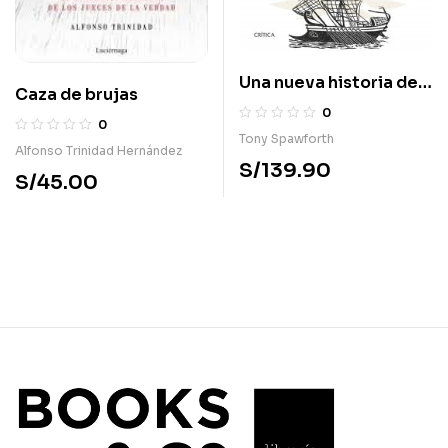
Una nueva historia del
Caza de brujas
mundo clásico
0
0
Tony Spawforth
Alfonso Trinidad Hernández
S/
139.90
S/
45.00