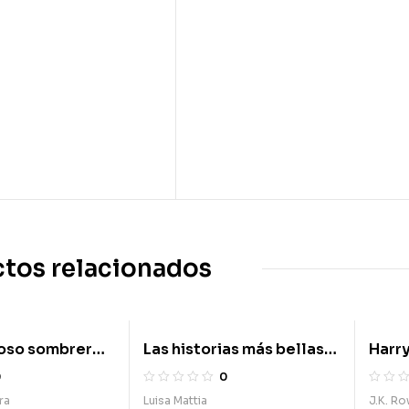
tos relacionados
loso sombrero
Las historias más bellas
Harry
de la mitología griega
del p
0
0
ra
Luisa Mattia
J.K. Ro