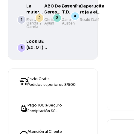
La
ABC De Los
Juvenilia
Caperucita
mujer
Seres
T.D.
roja y el
peruana
Fantasticos
lobo en un
Elvira
Christian
Jane
Roald Dahl
García Y
Ayuni
Austen
a través
Del Perú
verso
García
de los
siglos
Look BE
(Ed. 01 )
Split 5B
with PAC
Online
Workboo
Envío Gratis
Pedidos superiores S/500
Pago 100% Seguro
Encriptación SSL
Atención al Cliente