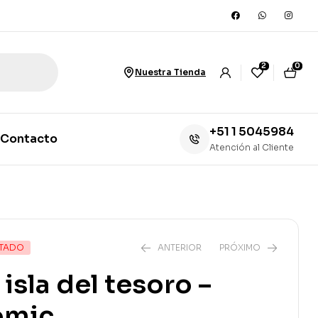
2
0
Nuestra Tienda
+51 1 5045984
Contacto
Atención al Cliente
TADO
ANTERIOR
PRÓXIMO
 isla del tesoro –
ómic
S/
59.00
S/
79.90