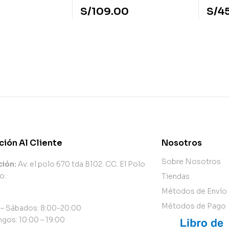
S/
109.00
S/
4
ción Al Cliente
Nosotros
Sobre Nosotros
ción:
Av. el polo 670 tda B102. CC. El Polo
o.
Tiendas
Métodos de Envío
Métodos de Pago
 – Sábados: 8:00-20:00
gos: 10:00 – 19:00