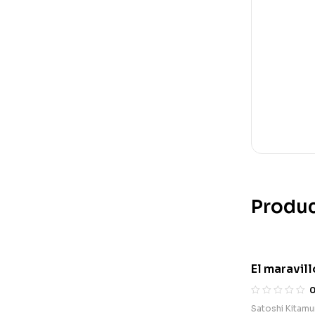
Produc
El maravil
de María
Satoshi Kitamu