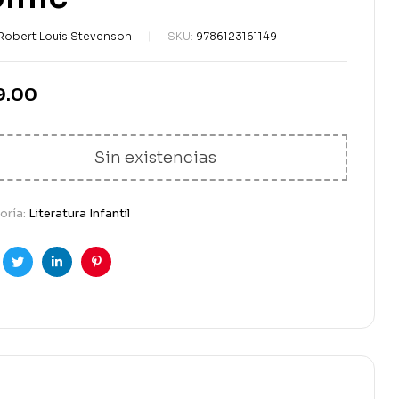
Robert Louis Stevenson
SKU:
9786123161149
9.00
Sin existencias
oría:
Literatura Infantil
cebook
Gorjeo
LinkedIn
Pinterest