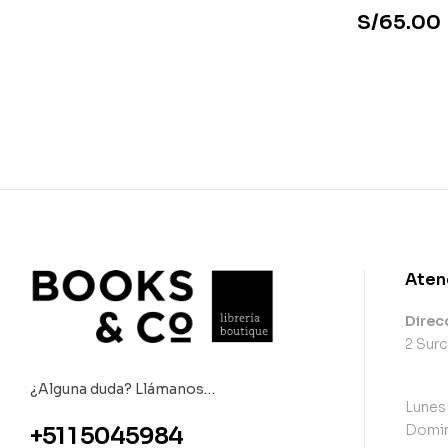
S/
65.00
Aten
Direc
2 Surc
¿Alguna duda? Llámanos…
Lunes
Domin
+51 1 5045984