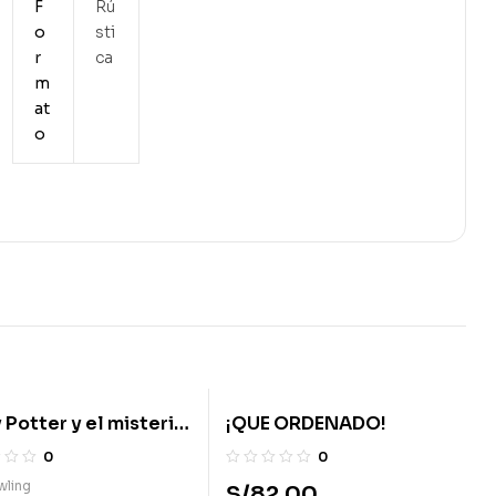
F
Rú
o
sti
r
ca
m
at
o
 Potter y el misterio
¡QUE ORDENADO!
ríncipe – 06/07
0
0
wling
S/
82.00