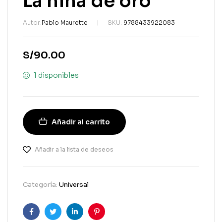
La niña de oro
Autor:
Pablo Maurette
SKU:
9788433922083
S/
90.00
1 disponibles
Añadir al carrito
Añadir a la lista de deseos
Categoría:
Universal
Facebook
Gorjeo
LinkedIn
Pinterest