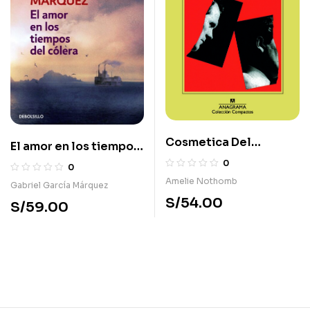
Cosmetica Del
El amor en los tiempos
Enemigo
del cólera
0
0
Amelie Nothomb
Gabriel García Márquez
S/
54.00
S/
59.00