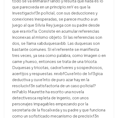
todo se va enmaraxf1ando y resulta que nada es lo
que parecxeda en un principio.nnY es que la
investigacixf3n policial, con sus deducciones y
conexiones inesperadas, se parece mucho a un
juego al que Silvia Rey juega con su padre desde
que era nixf1a. Consiste en acumular referencias
inconexas al mismo objeto. Si las referencias son
dos, se llama xabduquesaxbb. Las duquesas son
bastante comunes. Si el referente se manifiesta
tres veces, ya sea como palabra, como imagen o en
carne y hueso, entonces se trata de una tricota.
Duquesas y tricotas, cadxe1veres y sospechosos,
acertijos y respuestas. nnxbfCuxe1nto de lxf3gica
deductiva y cuxe1nto de puro azar hay en la
resolucixf3n satisfactoria de un caso policial?
nnPablo Maurette ha escrito una novela
detectivesca repleta de ingenio, con unos
personajes impagables empezando por la
secretaria de la fiscalxeda y su padre y que funciona
como un sofisticado mecanismo de precisixf3n