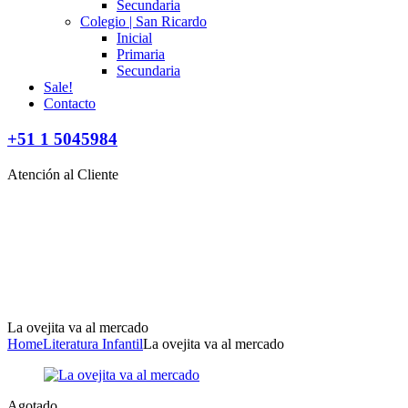
Secundaria
Colegio | San Ricardo
Inicial
Primaria
Secundaria
Sale!
Contacto
+51 1 5045984
Atención al Cliente
La ovejita va al mercado
Home
Literatura Infantil
La ovejita va al mercado
Disponibilidad:
Agotado