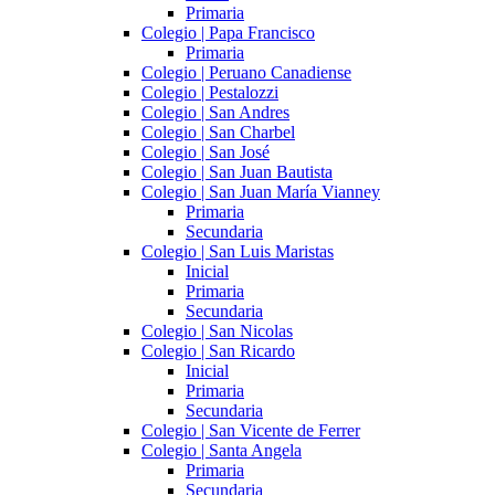
Primaria
Colegio | Papa Francisco
Primaria
Colegio | Peruano Canadiense
Colegio | Pestalozzi
Colegio | San Andres
Colegio | San Charbel
Colegio | San José
Colegio | San Juan Bautista
Colegio | San Juan María Vianney
Primaria
Secundaria
Colegio | San Luis Maristas
Inicial
Primaria
Secundaria
Colegio | San Nicolas
Colegio | San Ricardo
Inicial
Primaria
Secundaria
Colegio | San Vicente de Ferrer
Colegio | Santa Angela
Primaria
Secundaria