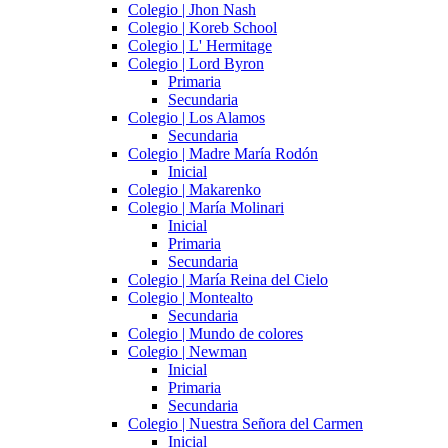
Colegio | Jhon Nash
Colegio | Koreb School
Colegio | L' Hermitage
Colegio | Lord Byron
Primaria
Secundaria
Colegio | Los Alamos
Secundaria
Colegio | Madre María Rodón
Inicial
Colegio | Makarenko
Colegio | María Molinari
Inicial
Primaria
Secundaria
Colegio | María Reina del Cielo
Colegio | Montealto
Secundaria
Colegio | Mundo de colores
Colegio | Newman
Inicial
Primaria
Secundaria
Colegio | Nuestra Señora del Carmen
Inicial