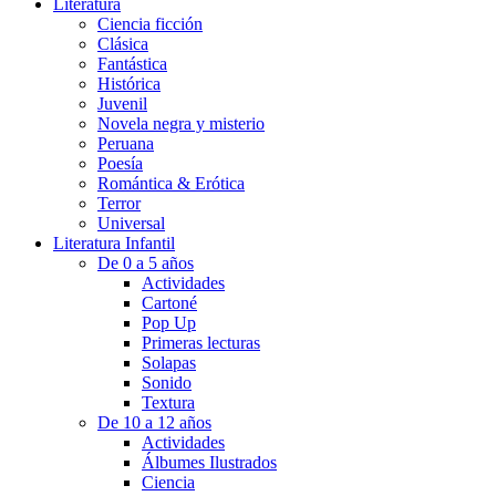
Literatura
Ciencia ficción
Clásica
Fantástica
Histórica
Juvenil
Novela negra y misterio
Peruana
Poesía
Romántica & Erótica
Terror
Universal
Literatura Infantil
De 0 a 5 años
Actividades
Cartoné
Pop Up
Primeras lecturas
Solapas
Sonido
Textura
De 10 a 12 años
Actividades
Álbumes Ilustrados
Ciencia