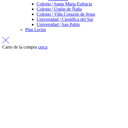
Colegio | Santa Maria Eufracia
Colegio | Unión de Ñaña
Colegio | Villa Corazón de Jesus
Universidad | Científica del Sur
Universidad | San Pablo
Plan Lector
Carro de la compra
cerca