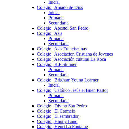
Inicial
Colegio | Amado de Dios
Inicial
Primaria
Secundaria
Colegio | Apostol San Pedro
Colegio | Asis
Primaria
Secundaria
Colegio | Asis Franciscanas
Colegio | Asociacion Cristiana de Jovenes
Colegio | Asociación cultural La Roca
Colegio | B.F Skinner
Primaria
Secundaria
Colegio | Brigham Young Learner
Inicial
Colegio | Católico Jesús el Buen Pastor
Primaria
Secundaria
Colegio | Divino San Pedro
Colegio | El Carmelo
Colegio | El sembrador
Colegio | Happy Land
Colegio | Henri La Fontaine