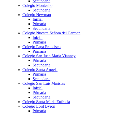
Secundaria
Colegio Montealto
Secundaria
Colegio Newman
Inicial
Primaria
Secundaria
Colegio Nuestra Señora del Carmen
Inicial
Primaria
Colegio Papa Francisco
Primaria
Colegio San Juan María Vianney
Primaria
Secundaria
Colegio Santa Angela
Primaria
Secundaria
Colegio San Luis Maristas
Inicial
Primaria
Secundaria
Colegio Santa María Eufracia
Colegio Lord Byron
Primaria