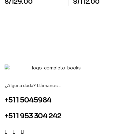
S/
129.00
S/
112.00
¿Alguna duda? Llámanos…
+51 1 5045984
+51 1 953 304 242