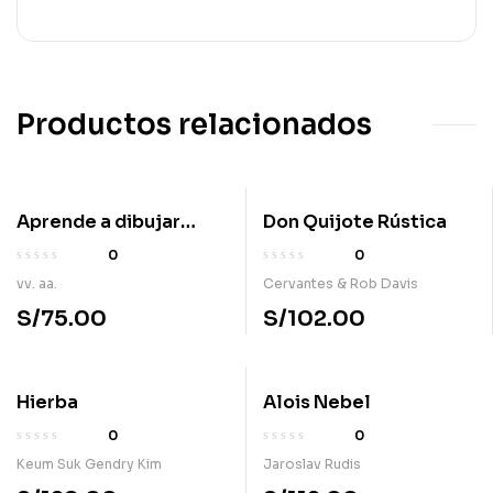
Productos relacionados
Aprende a dibujar
Don Quijote Rústica
cómic Vol. 0
0
0
vv. aa.
Cervantes & Rob Davis
S/
75.00
S/
102.00
Hierba
Alois Nebel
0
0
Keum Suk Gendry Kim
Jaroslav Rudis