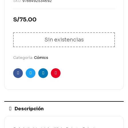
SKU:
9788492534692
S/
75.00
Sin existencias
Categoría:
Cómics
Facebook
Gorjeo
LinkedIn
Pinterest
Descripción