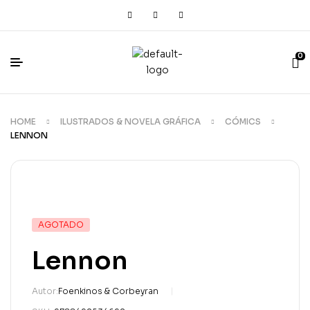
0
HOME
ILUSTRADOS & NOVELA GRÁFICA
CÓMICS
LENNON
AGOTADO
Lennon
Autor:
Foenkinos & Corbeyran