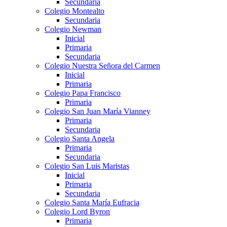
Secundaria
Colegio Montealto
Secundaria
Colegio Newman
Inicial
Primaria
Secundaria
Colegio Nuestra Señora del Carmen
Inicial
Primaria
Colegio Papa Francisco
Primaria
Colegio San Juan María Vianney
Primaria
Secundaria
Colegio Santa Angela
Primaria
Secundaria
Colegio San Luis Maristas
Inicial
Primaria
Secundaria
Colegio Santa María Eufracia
Colegio Lord Byron
Primaria