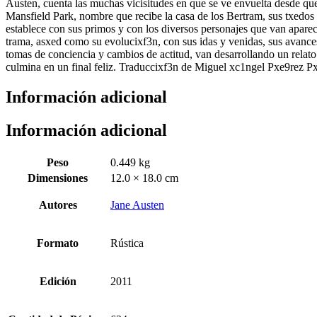
Austen, cuenta las muchas vicisitudes en que se ve envuelta desde que 
Mansfield Park, nombre que recibe la casa de los Bertram, sus txedos r
establece con sus primos y con los diversos personajes que van apare
trama, asxed como su evolucixf3n, con sus idas y venidas, sus avances
tomas de conciencia y cambios de actitud, van desarrollando un relat
culmina en un final feliz. Traduccixf3n de Miguel xc1ngel Pxe9rez P
Información adicional
Información adicional
Peso
0.449 kg
Dimensiones
12.0 × 18.0 cm
Autores
Jane Austen
Formato
Rústica
Edición
2011