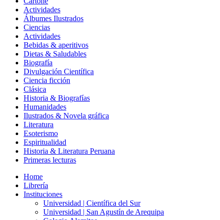
Cartoné
Actividades
Álbumes Ilustrados
Ciencias
Actividades
Bebidas & aperitivos
Dietas & Saludables
Biografía
Divulgación Científica
Ciencia ficción
Clásica
Historia & Biografías
Humanidades
Ilustrados & Novela gráfica
Literatura
Esoterismo
Espiritualidad
Historia & Literatura Peruana
Primeras lecturas
Home
Librería
Instituciones
Universidad | Científica del Sur
Universidad | San Agustín de Arequipa