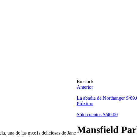
Disponibilidad:
En stock
Anterior
La abadia de Northanger
S/
69.
Próximo
Sólo cuentos
S/
40.00
Mansfield Pa
ela, una de las mxe1s deliciosas de Jane