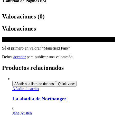
Cantidad de Páginas
624
Valoraciones (0)
Valoraciones
No hay valoraciones aún.
Sé el primero en valorar “Mansfield Park”
Debes
acceder
para publicar una valoración.
Productos relacionados
Añadir a la lista de deseos
Quick view
Añadir al carrito
La abadia de Northanger
0
Jane Austen