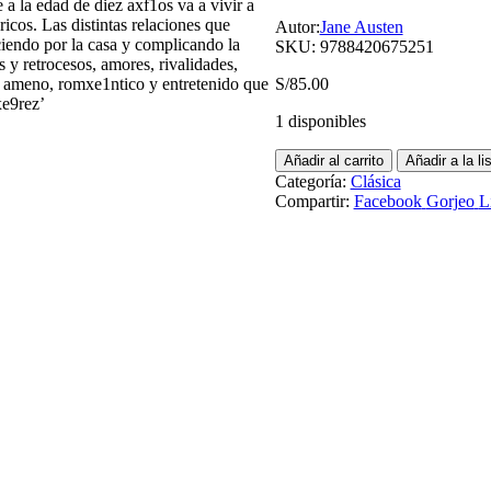
a la edad de diez axf1os va a vivir a
icos. Las distintas relaciones que
Autor:
Jane Austen
ciendo por la casa y complicando la
SKU:
9788420675251
 y retrocesos, amores, rivalidades,
o ameno, romxe1ntico y entretenido que
S/
85.00
xe9rez’
1 disponibles
Añadir al carrito
Añadir a la l
Categoría:
Clásica
Compartir:
Facebook
Gorjeo
L