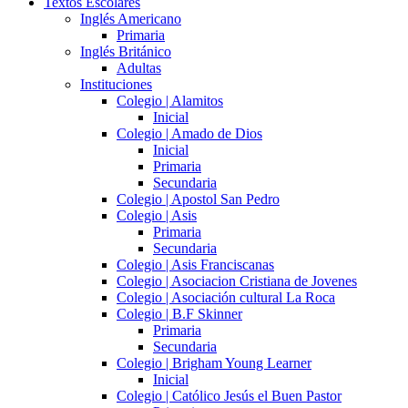
Textos Escolares
Inglés Americano
Primaria
Inglés Británico
Adultas
Instituciones
Colegio | Alamitos
Inicial
Colegio | Amado de Dios
Inicial
Primaria
Secundaria
Colegio | Apostol San Pedro
Colegio | Asis
Primaria
Secundaria
Colegio | Asis Franciscanas
Colegio | Asociacion Cristiana de Jovenes
Colegio | Asociación cultural La Roca
Colegio | B.F Skinner
Primaria
Secundaria
Colegio | Brigham Young Learner
Inicial
Colegio | Católico Jesús el Buen Pastor