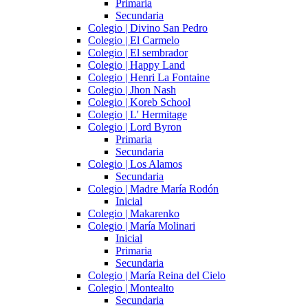
Primaria
Secundaria
Colegio | Divino San Pedro
Colegio | El Carmelo
Colegio | El sembrador
Colegio | Happy Land
Colegio | Henri La Fontaine
Colegio | Jhon Nash
Colegio | Koreb School
Colegio | L' Hermitage
Colegio | Lord Byron
Primaria
Secundaria
Colegio | Los Alamos
Secundaria
Colegio | Madre María Rodón
Inicial
Colegio | Makarenko
Colegio | María Molinari
Inicial
Primaria
Secundaria
Colegio | María Reina del Cielo
Colegio | Montealto
Secundaria