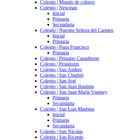
Colegio | Mundo de colores
Colegio | Newman
Inicial
Primaria
Secundaria
Colegio | Nuestra Señora del Carmen
Inicial
Primaria
Colegio | Papa Francisco
Primaria
Colegio | Peruano Canadiense
Colegio | Pestalozzi
Colegio | San Andres
Colegio | San Charbel
Colegio | San José
Colegio | San Juan Bautista
Colegio | San Juan María Vianney
Primaria
Secundaria
Colegio | San Luis Maristas
Inicial
Primaria
Secundaria
Colegio | San Nicolas
Colegio | San Ricardo